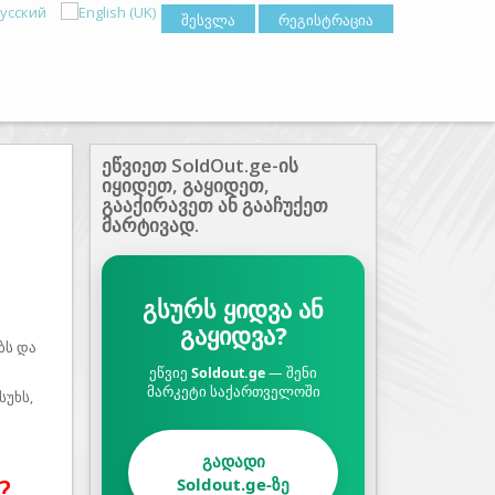
შესვლა
რეგისტრაცია
ეწვიეთ SoldOut.ge-ის
იყიდეთ, გაყიდეთ,
გააქირავეთ ან გააჩუქეთ
მარტივად.
გსურს ყიდვა ან
გაყიდვა?
ბს და
ეწვიე
Soldout.ge
— შენი
მარკეტი საქართველოში
უხს,
გადადი
?
Soldout.ge-ზე