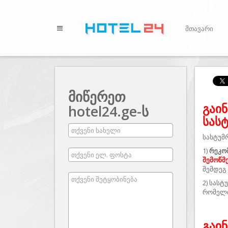
მთავარი
მიწერეთ
გაი
hotel24.ge-ს
სას
სასტუმ
1)
რეკო
შემოწმ
შემდეგ
2) სას
რომელი
გაი