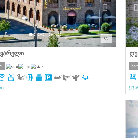
ყვარელი
დუ
რო
სა
ყვ
ლი