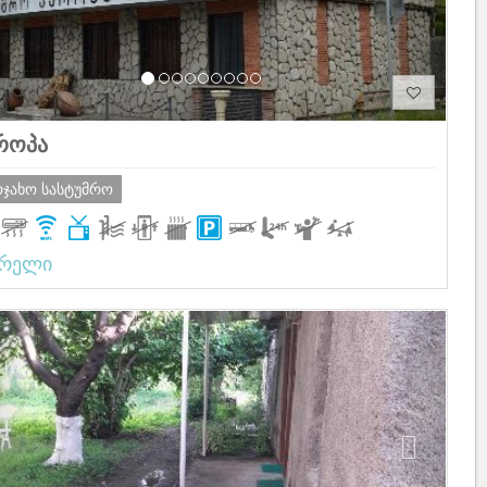
როპა
ოჯახო სასტუმრო
არელი
Previous
Next