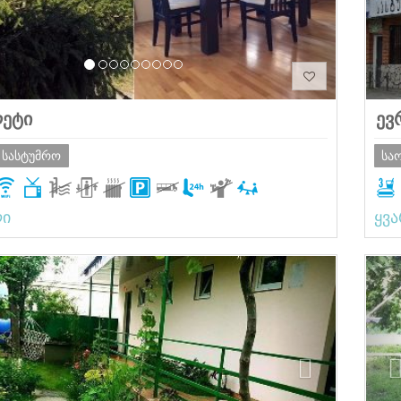
ეტი
ევ
 სასტუმრო
სა
ლი
ყვ
ious
Next