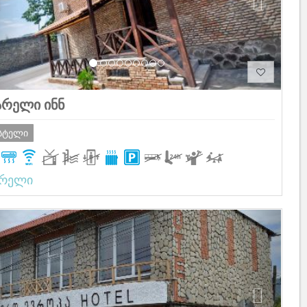
არელი ინნ
სტელი
არელი
Previous
Next