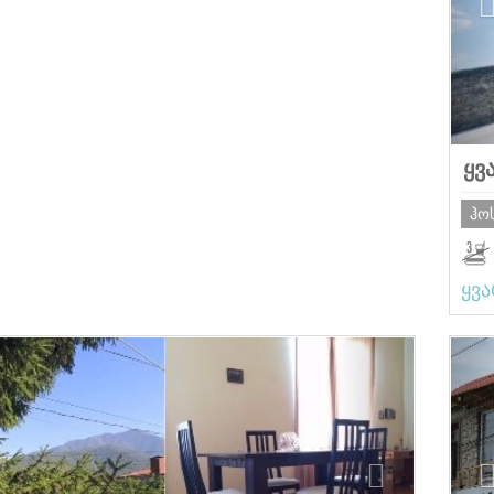
ყვ
ჰო
ყვ
ious
Next