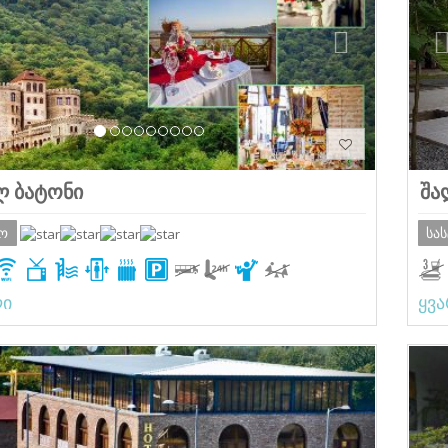
 ბატონი
შა
რო
სა
ლი
ყვ
ious
Next