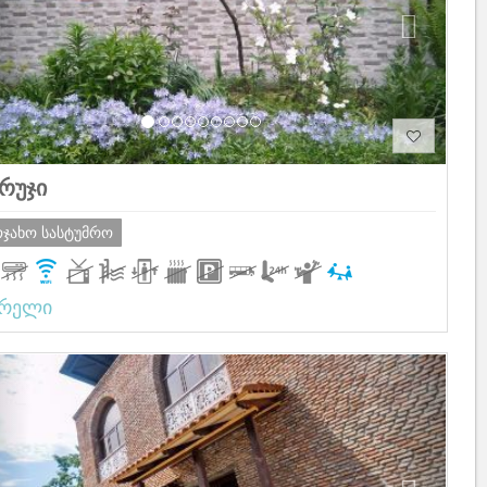
რუჯი
ოჯახო სასტუმრო
არელი
Previous
Next