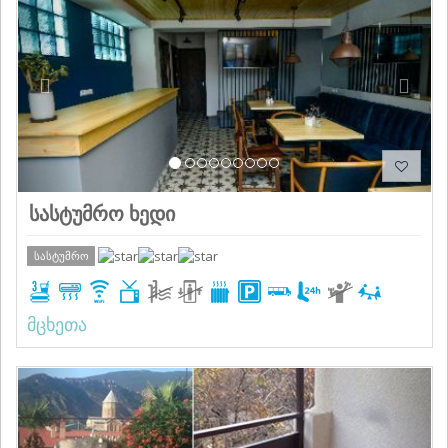
სასტუმრო ხედი
სასტუმრო
მცხეთა
Previous
Next