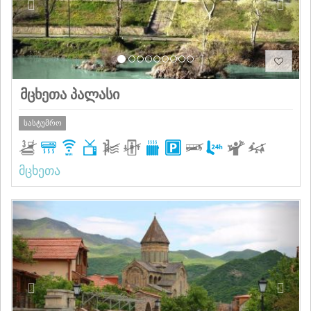
მცხეთა პალასი
სასტუმრო
მცხეთა
Previous
Next