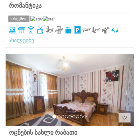
რომანტიკა
სასტუმრო
ახალციხე
Previous
Next
ოცნების სახლი რაბათი