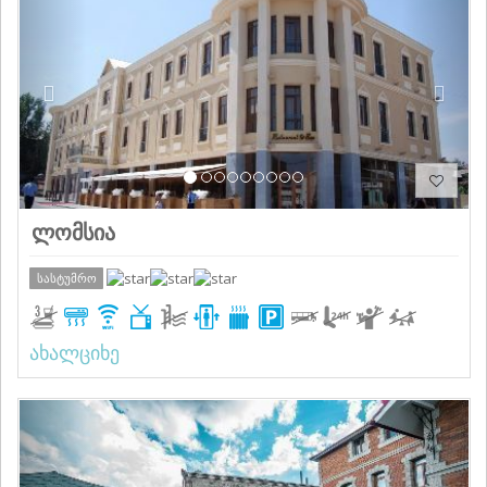
ლომსია
სასტუმრო
ახალციხე
Previous
Next