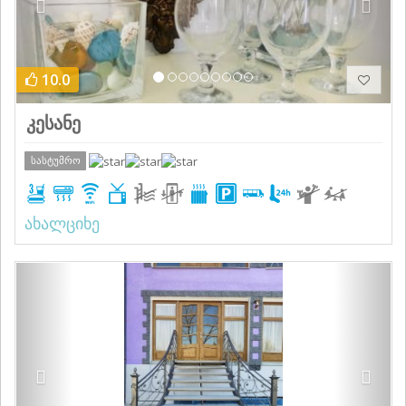
10.0
კესანე
სასტუმრო
ახალციხე
Previous
Next