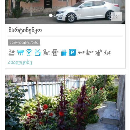
მარტინენკო
აპარტამენტი/ბინა
ახალციხე
Previous
Next