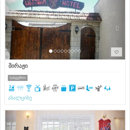
მირაჟი
სასტუმრო
ახალციხე
Previous
Next