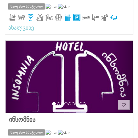
საოჯახო სასტუმრო
ახალციხე
Previous
Next
ინსომნია
საოჯახო სასტუმრო