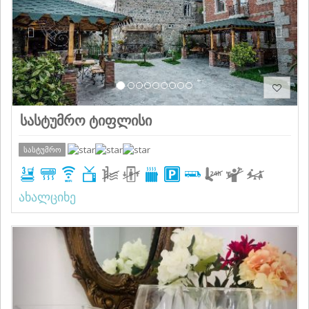
სასტუმრო ტიფლისი
სასტუმრო
ახალციხე
Previous
Next