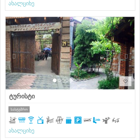
ახალციხე
Previous
Next
ტურისტი
სასტუმრო
ახალციხე