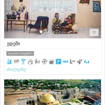
ედემი
საოჯახო სასტუმრო
ახალციხე
Previous
Next