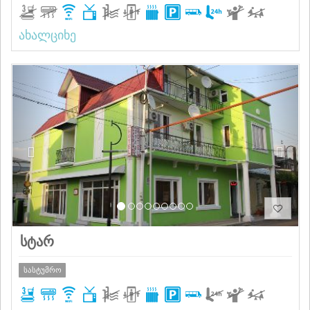
ახალციხე
Previous
Next
სტარ
სასტუმრო