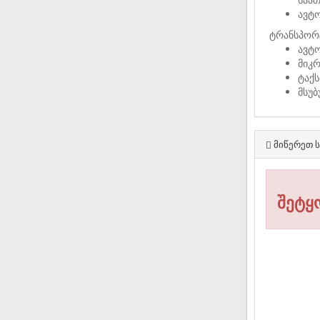
ავტ
ტრანსპორ
ავტო
მიკ
ტაქს
მსუ
მიწერეთ ს
შეტყ