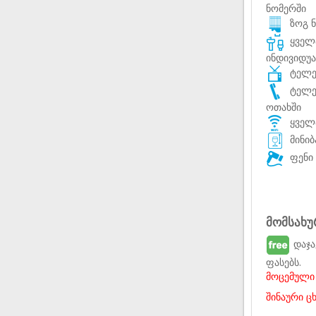
ნომერში
ზოგ ნ
ყველა
ინდივიდუ
ტელევ
ტელე
ოთახში
ყველა
მინიბ
ფენი 
მომსახუ
დაჯა
ფასებს.
მოცემული 
შინაური ც