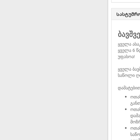
Სასტუმრ
ბავშვ
ყველა ასა
ყველა 6 წ
უფასოა!
ყველა ბავ
საწოლი ღ
დამატებით
ოთახ
განთ
ოთახ
დამა
მოზ
ოთახ
საწო