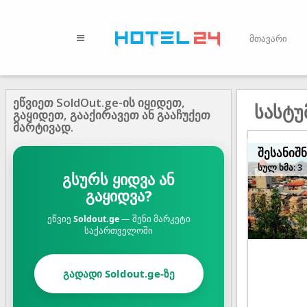
მთავარი
ეწვიეთ SoldOut.ge-ის იყიდეთ,
სასტუ
გაყიდეთ, გააქირავეთ ან გააჩუქეთ
მარტივად.
შესანიშნ
სულ ხმა: 3
გსურს ყიდვა ან
გაყიდვა?
ეწვიე
Soldout.ge
— შენი მარკეტი
საქართველოში
გადადი Soldout.ge-ზე