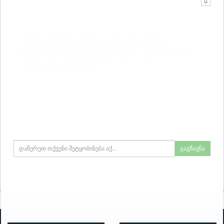
შეტყობინების გასაგზავნად
საჭიროა ვებგვერდზე გაიაროთ
ავტორიზაცია.
გაგზავნა