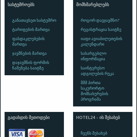
ᲡᲐᲡᲢᲣᲛᲠᲝᲔᲑᲡ
ᲛᲝᲛᲮᲛᲐᲠᲔᲑᲚᲔᲑᲡ
განათავსეთ სასტუმრო
როგორ დავჯავშნო?
ტარიფების მართვა
რეგისტრაცია საიტზე
ფასდაკლებების
იაფი ავიაბილეთების
მართვა
კალენდარი
ჯავშნების მართვა
სასარგებლო
ინფორმაცია
დაჯავშნის ფორმის
ჩაშენება საიტზე
საინტერესო
ადგილების რუკა
შშმ პირთა
საკურორტო
მომსახურების
პროგრამა
ᲒᲐᲓᲐᲮᲓᲘᲡ ᲛᲔᲗᲝᲓᲔᲑᲘ
HOTEL24 - ᲘᲡ ᲨᲔᲡᲐᲮᲔᲑ
ჩვენს შესახებ