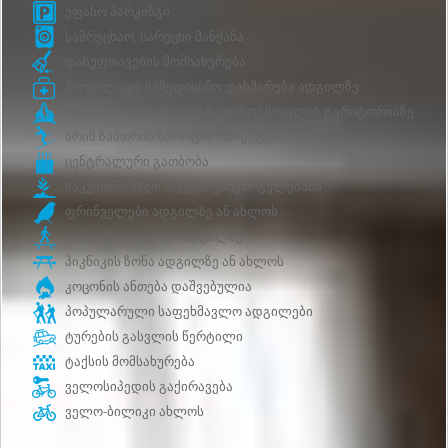
უფასო პარკინგი
სამრეცხაო, სარეცხი მანქანა
დასუფთავების მომსახურება
პირველადი სამედიცინო დახმარება ადგილზე
ობიექტი მდებარეობს მყუდრო/ სოფლის ტერიტორიაზე
არის ზამთრის სპორტის ობიექტები
ცენტრალური გათბობა
საკუთარი ბაღი თქვენს განკარგულებაში
ფრინველები ადგილზე ან ახლოს
სასეირნო ბილიკი ადგილზე
პიკნიკის ზონა ადგილზე ან ახლოს
კოცონის ანთება დაშვებულია
პოპულარული საფეხმავლო ადგილები
ტურების გასვლის წერტილი
ტაქსის მომსახურება
ველოსიპედის გაქირავება
ველო-ბილიკი ახლოს