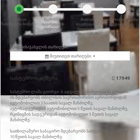
აირჩიეთ
შეამოწმეთ
მიიღეთ
გადაიხადეთ ავანსი
სასურველი ნომერი
თავისუფალი
თავისუფალი
და დაჯავშნეთ
ადგილები
ადგილების
დადასტურება
შესვლის/გასვლის თარიღები
მიუთითეთ თარიღები
Სასტუმროს აღწერა
17949
სასტუმრო ლაშა-გიორგი -ს ადგილმდებარეობაა ბაკურიანი.
ის მდებარეობს თბილისის საერთაშორისო აეროპორტიდან
ავტომობილით 3 საათის სავალ მანძილზე,
ავტოსადგურიდან ავტომობილით 5 წუთის სავალ მანძილზე,
რკინიგზის სადგურიდან ავტომობილით 5 წუთის სავალ
მანძილზე.
სათხილამურო საბაგირო მდებარეობს სასტუმროდან ფეხით
10 წუთის სავალ მანძილზე.