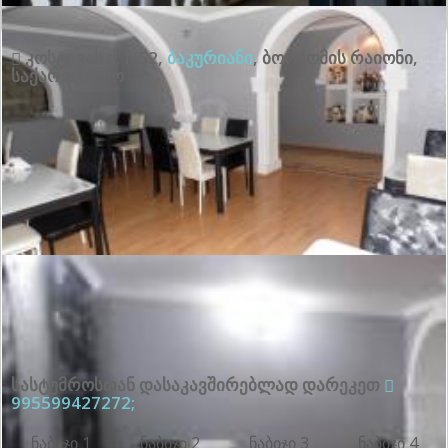
კოსტავას ქ. N52
,
ბაკურიანი
,
ბორჯომის რაიონი
,
საქართველო
სასტუმროსთან დასაკავშირებლად დარეკეთ
995599427272;
ნაბიჯი 1
ნაბიჯი 2
ნაბიჯი 3
ნაბიჯი 4