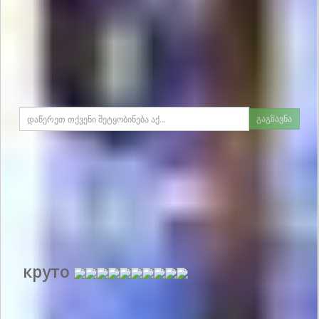
ავტორიზაცია.
გაგზავნა
შეფასება
სასტუმრო ვიქტორია
საშუალო
რეიტინგი:
10
- სულ ხმა:
2
круто
გამოქვეყნების თარიღი 2018-02-24 15:45:00: მომხმარებლის სახელი :
Роланд - მარტო მოგზაური