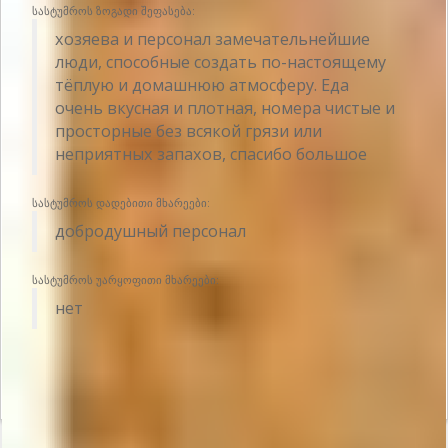
სასტუმროს ზოგადი შეფასება:
хозяева и персонал замечательнейшие
люди, способные создать по-настоящему
тёплую и домашнюю атмосферу. Еда
очень вкусная и плотная, номера чистые и
просторные без всякой грязи или
неприятных запахов, спасибо большое
სასტუმროს დადებითი მხარეები:
добродушный персонал
სასტუმროს უარყოფითი მხარეები:
нет