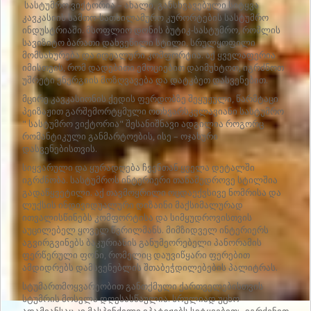
სასტუმრო ვიქტორია – ახალი, განსხვავებული სიტყვა
კავკასიის სამთო-სათხილამურო კურორტების სასტუმრო
ინდუსტრიაში. მსოფლიო დონის ბუტიკ-სასტუმრო, რომლის
სავიზიტო ბარათი დახვეწილი სტილი, სრულყოფილი
მომსახურება და იდეალური კომფორტია. აქ ყველაფერია
იმისთვის, რომ დადებითი ემოციებით დაიმუხტოთ, იგრძნოთ
უშრეტი ენერგიის მოზღვავება და დატკბეთ დასვენებით.
მცირე კავკასიონის ქედის ფერდობზე შეყუჟული, წარმტაცი
პეიზაჟით გარშემორტყმული ოთხვარსკვლავიანი სასტუმრო
" სასტუმრო ვიქტორია" შესანიშნავი ადგილია როგორც
რომანტიკული განმარტოების, ისე – ოჯახური
დასვენებისთვის.
სიყვარული და ყურადღება ჩვენთან ყველა დეტალში
იგრძნობა. სასტუმროს ინტერიერი თანამედროვე სტილშია
გადაწყვეტილი. აქ თავმოყრილი ოცდაექვსივე ნომრისა და
ლუქსის ინდივიდუალური დიზაინი მაქსიმალურად
ითვალისწინებს კომფორტისა და სიმყუდროვისთვის
აუცილებელ ყოველ წვრილმანს. მიმზიდველ ინტერიერს
აგვირგვინებს ბაკურიანის განუმეორებელი პანორამის
ფერწერული ფონი, რომელიც დაუვიწყარი ფერებით
ამდიდრებს დამსვენებლის შთაბეჭდილებების პალიტრას.
სტუმართმოყვარეობით განთქმული ქართველებისთვის
სტუმრის მოსვლა დღესასწაულია. სრულიად უცხო