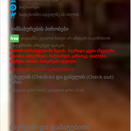
ბილიარდი
საცხენოსნო ადგილზე ან ახლოს
მომსახურების პირობები
დაჯავშნა უფასოა! საიტი არ ამატებს საკომისიოს
სასტუმროში არსებულ ფასებს.
ნომრის ღირებულებაში შედის: 3 ჯერადი კვება (შვედური
მაგიდა), ინტერნეტი, ბილიარდი, კარაოკე, ფიტნესი,
ბავშვთა ოთახი, პარკინგის ადგილი.
შინაური ცხოველები აკრძალულია!
შესვლის (Check in) და გასვლის (Check out)
დრო
შესვლის დრო 14:00; გასვლის დრო 12:00
Სასტუმროს დეტალები
ბავშვები და დამატებითი