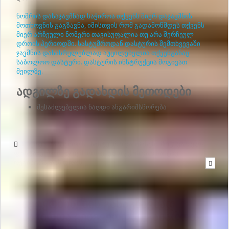
ნომრის დასაჯავშნად საჭიროა თქვენს მიერ დაჯავშნის
მოთხოვნის გაგზავნა, იმისთვის რომ გადამოწმდეს თქვენს
მიერ არჩეული ნომერი თავისუფალია თუ არა შერჩეულ
დროის პერიოდში. სასტუმროდან დასტურის შემთხვევაში
ჯავშნის დასასრულებლად აუცილებელია თქვენგანაც
საბოლოო დასტური. დასტურის ინსტრუქცია მოგივათ
მეილზე.
ადგილზე გადახდის მეთოდები
შესაძლებელია ნაღდი ანგარიშსწორება
მიწერეთ სასტუმროს - სასტუმროდან პასუხი მოგივათ ელ-
ფოსტაზე, რომელიც მითითებული გქონდათ საიტზე
რეგისტრაციის დროს
შეტყობინების გასაგზავნად
საჭიროა ვებგვერდზე გაიაროთ