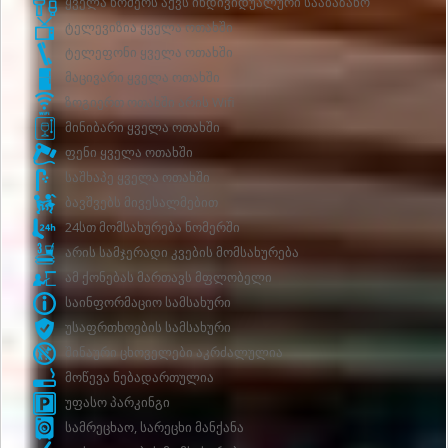
ყველა ნომერს აქვს ინდივიდუალური სააბაზანო
ტელევიზია ყველა ოთახში
ტელეფონი ყველა ოთახში
მაცივარი ყველა ოთახში
ზოგიერთ ოთახში არის Wifi
მინიბარი ყველა ოთახში
ფენი ყველა ოთახში
საშხაპე ყველა ოთახში
ბავშვებს მივესალმებით
24სთ მომსახურება ნომერში
არის სამჯერადი კვების მომსახურება
ამ ქონებას მართავს მფლობელი
საინფორმაციო სამსახური
უსაფრთხოების სამსახური
შინაური ცხოველები აკრძალულია
მოწევა ნებადართულია
უფასო პარკინგი
სამრეცხაო, სარეცხი მანქანა