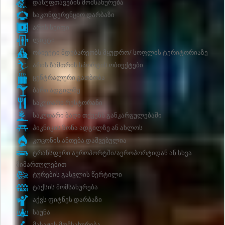
დასუფთავების მომსახურება
საკონფერენციო დარბაზი
არის სეიფი
ლივტი
ობიექტი მდებარეობს მყუდრო/ სოფლის ტერიტორიაზე
არის ზამთრის სპორტის ობიექტები
ცენტრალური გათბობა
ბარი ადგილზე
საკუთარი რესტორანი
საკუთარი ბაღი თქვენს განკარგულებაში
პიკნიკის ზონა ადგილზე ან ახლოს
კოცონის ანთება დაშვებულია
ტრანსფერი აეროპორტში/აეროპორტიდან ან სხვა
მიმართულებით
ტურების გასვლის წერტილი
ტაქსის მომსახურება
აქვს ფიტნეს დარბაზი
საუნა
მასაჟის მომსახურება