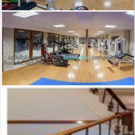
გამორჩეული:
10
ყველა შეფასების ნახვა
აღმაშენებლის ქ. N95
,
ბაკურიანი
,
ბორჯომის
რაიონი
,
საქართველო