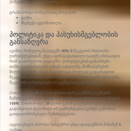
20 წუთის სავალ მანძილზე.
ტრანსპორტი რომელითაც მიხვალთ:
ტაქსი
მსუბუქი ავტომობილი
პოლიტიკა და პასუხისმგებლობის
განსაზღვრა
ავანსი, რომელიც შეადგენს
40%-ს
შეკვეთის მთლიანი
ღირებულებიდან, უნდა იყოს გადახდილი საიტზე იმისათვის
რომ დაასრულოთ დაჯავშნა. ღირებულების დანარჩენი
თანხა გადასახდელი იქნება ადგილზე, მომსახურების
მიღების დროს. ასევე შეგიძლიათ სრულად გადაიხადოთ
შეკვეთის ღირებულება საიტზე. ასეთ შემთხვევაში ადგილზე
შეკვეთის ღირებულება არ გექნებათ გადასახდელი.
Check in -მდე
20
ან მეტი დღით ადრე ჯავშნის გაუქმების
შემთხვევაში, გიბრუნდებათ საიტზე გადახდილი დეპოზიტის
100%
. Check in-მდე
20
დღით გვიან გაუქმების შემთხვევაში
გადახდილი დეპოზიტი არ გიბრუნდებათ გარდა კანონით
გათვალისწინებული შემთხვევებისა.
აუცილებელი პირობა: სასტუმრო უნდა დაიჯავშნოს მინიმუმ
5
ღამით.