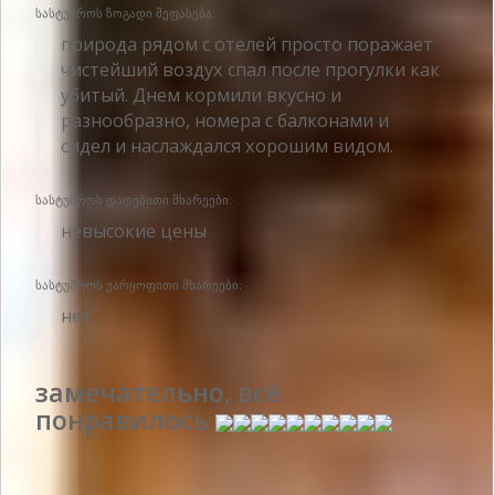
სასტუმროს ზოგადი შეფასება:
природа рядом с отелей просто поражает
чистейший воздух спал после прогулки как
убитый. Днем кормили вкусно и
разнообразно, номера с балконами и
сидел и наслаждался хорошим видом.
სასტუმროს დადებითი მხარეები:
невысокие цены
სასტუმროს უარყოფითი მხარეები:
нет
замечательно, всё
понравилось
გამოქვეყნების თარიღი 2018-03-17 11:15:00: მომხმარებლის სახელი :
Катерина - მარტო მოგზაური