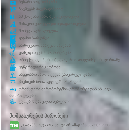
ბუხარი ზოგ ნომერში
ბავშვებს მივესალმებით
ამ ქონებას მართავს მფლობელი
შინაური ცხოველები ნებადართულია
მოწევა აკრძალულია
უფასო პარკინგი
სამრეცხაო, სარეცხი მანქანა
დასუფთავების მომსახურება
ობიექტი მდებარეობს მყუდრო/ სოფლის ტერიტორიაზე
ცენტრალური გათბობა
საკუთარი ბაღი თქვენს განკარგულებაში
პიკნიკის ზონა ადგილზე ან ახლოს
ტრანსფერი აეროპორტში/აეროპორტიდან ან სხვა
მიმართულებით
ტურების გასვლის წერტილი
მომსახურების პირობები
დაჯავშნა უფასოა! საიტი არ ამატებს საკომისიოს