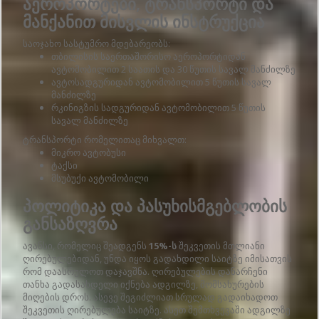
აეროპორტები, ტრანსპორტი და
მანქანით მისვლის ინსტრუქცია
საოჯახო სასტუმრო მდებარეობს:
თბილისის საერთაშორისო აეროპორტიდან
ავტომობილით 2 საათის და 30 წუთის სავალ მანძილზე
ავტოსადგურიდან ავტომობილით 5 წუთის სავალ
მანძილზე
რკინიგზის სადგურიდან ავტომობილით 5 წუთის
სავალ მანძილზე
ტრანსპორტი რომელითაც მიხვალთ:
მიკრო ავტობუსი
ტაქსი
მსუბუქი ავტომობილი
პოლიტიკა და პასუხისმგებლობის
განსაზღვრა
ავანსი, რომელიც შეადგენს
15%-ს
შეკვეთის მთლიანი
ღირებულებიდან, უნდა იყოს გადახდილი საიტზე იმისათვის
რომ დაასრულოთ დაჯავშნა. ღირებულების დანარჩენი
თანხა გადასახდელი იქნება ადგილზე, მომსახურების
მიღების დროს. ასევე შეგიძლიათ სრულად გადაიხადოთ
შეკვეთის ღირებულება საიტზე. ასეთ შემთხვევაში ადგილზე