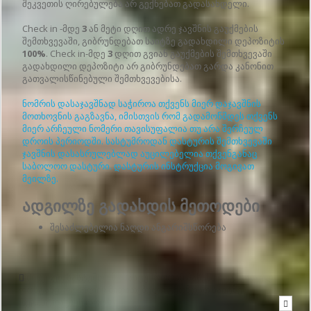
შეკვეთის ღირებულება არ გექნებათ გადასახდელი.
Check in -მდე
3
ან მეტი დღით ადრე ჯავშნის გაუქმების
შემთხვევაში, გიბრუნდებათ საიტზე გადახდილი დეპოზიტის
100%
. Check in-მდე
3
დღით გვიან გაუქმების შემთხვევაში
გადახდილი დეპოზიტი არ გიბრუნდებათ გარდა კანონით
გათვალისწინებული შემთხვევებისა.
ნომრის დასაჯავშნად საჭიროა თქვენს მიერ დაჯავშნის
მოთხოვნის გაგზავნა, იმისთვის რომ გადამოწმდეს თქვენს
მიერ არჩეული ნომერი თავისუფალია თუ არა შერჩეულ
დროის პერიოდში. სასტუმროდან დასტურის შემთხვევაში
ჯავშნის დასასრულებლად აუცილებელია თქვენგანაც
საბოლოო დასტური. დასტურის ინსტრუქცია მოგივათ
მეილზე.
ადგილზე გადახდის მეთოდები
შესაძლებელია ნაღდი ანგარიშსწორება
მიწერეთ სასტუმროს - სასტუმროდან პასუხი მოგივათ ელ-
ფოსტაზე, რომელიც მითითებული გქონდათ საიტზე
რეგისტრაციის დროს