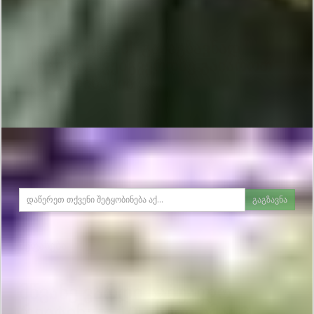
შეტყობინების გასაგზავნად
საჭიროა ვებგვერდზე გაიაროთ
ავტორიზაცია.
გაგზავნა
შეფასება
მწვანე ვარდი
საშუალო
რეიტინგი:
10
- სულ ხმა:
3