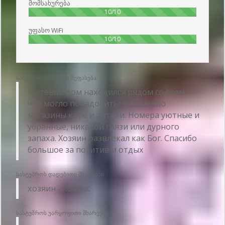
მომსახურება
100%
10/10
უფასო WiFi
100%
10/10
სასტუმროს ზოგადი შეფასება:
гостевой дом находился рядом со всем
что могло понадобиться а именно
магазины кафе и аптеки. Номера уютные и
убранные, никакой грязи или дурного
запаха. Хозяин развлекал как Бог. Спасибо
большое за позитив и отдых
სასტუმროს დადებითი მხარეები:
хозяин - космос
სასტუმროს უარყოფითი მხარეები: