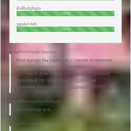
მომსახურება
100%
10/10
უფასო WiFi
100%
10/10
სასტუმროს ზოგადი შეფასება:
Жил вроде бы один, но с таким хозяином
чувства одиночество улетучилось.
Гостевой дом очень уютный и хороший,
дешевый по сравнению с другими
отелями которые я спрашивал. КРУТО
სასტუმროს დადებითი მხარეები:
абсолютно всё
სასტუმროს უარყოფითი მხარეები: