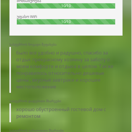
მომსახურება
100%
10/10
უფასო WiFi
100%
10/10
სასტუმროს ზოგადი შეფასება:
было всё удобно и радушно, спасибо за
отдых прекрасному хозяину за заботу о
моем комфорте и отдыха в целом. Также
понравилось относительно дешевые
цены , вкусные завтраки и хорошее
местоположение
სასტუმროს დადებითი მხარეები:
хорошо обустроенный гостевой дом с
ремонтом
სასტუმროს უარყოფითი მხარეები: