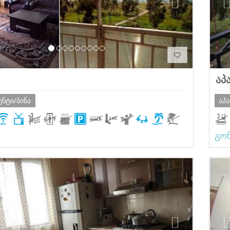
აპ
ენტი/ბინა
აპ
გო
ious
Next