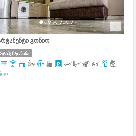
არტამენტი გონიო
არტამენტი/ბინა
ნიო