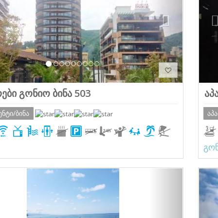
ები გონიო ბინა 503
აპ
ენტი/ბინა
აპ
გო
ious
Next