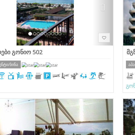
რები გონიო 502
მგ
ენტი/ბინა
აპ
გო
ious
Next