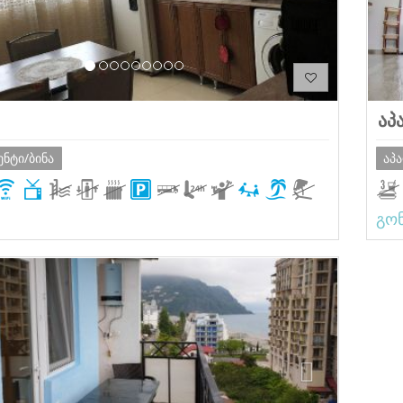
აპ
ენტი/ბინა
აპ
გო
ious
Next