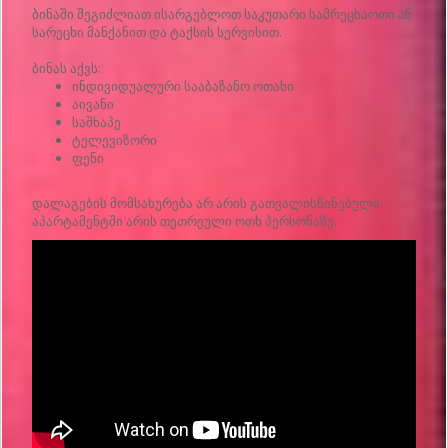
ბინაში შეგიძლიათ ისარგებლოთ საკუთარი სამრეცხაოთი ან
სარეცხი მანქანით და ტაქსის სერვისით.
ბინას აქვს:
ინდივიდუალური სააბაზანო ოთახი
აივანი
საშხაპე
ტელევიზორი
ფენი
დალაგების მომსახურება არ არის გათვალისწინებული.
აპარტამენტში არის თეთრეული ოთხ პერსონაზე.