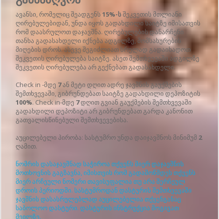
ავანსი, რომელიც შეადგენს
15%-ს
შეკვეთის მთლიანი
ღირებულებიდან, უნდა იყოს გადახდილი საიტზე იმისათვის
რომ დაასრულოთ დაჯავშნა. ღირებულების დანარჩენი
თანხა გადასახდელი იქნება ადგილზე, მომსახურების
მიღების დროს. ასევე შეგიძლიათ სრულად გადაიხადოთ
შეკვეთის ღირებულება საიტზე. ასეთ შემთხვევაში ადგილზე
შეკვეთის ღირებულება არ გექნებათ გადასახდელი.
Check in -მდე
7
ან მეტი დღით ადრე ჯავშნის გაუქმების
შემთხვევაში, გიბრუნდებათ საიტზე გადახდილი დეპოზიტის
100%
. Check in-მდე
7
დღით გვიან გაუქმების შემთხვევაში
გადახდილი დეპოზიტი არ გიბრუნდებათ გარდა კანონით
გათვალისწინებული შემთხვევებისა.
აუცილებელი პირობა: სასტუმრო უნდა დაიჯავშნოს მინიმუმ
2
ღამით.
ნომრის დასაჯავშნად საჭიროა თქვენს მიერ დაჯავშნის
მოთხოვნის გაგზავნა, იმისთვის რომ გადამოწმდეს თქვენს
მიერ არჩეული ნომერი თავისუფალია თუ არა შერჩეულ
დროის პერიოდში. სასტუმროდან დასტურის შემთხვევაში
ჯავშნის დასასრულებლად აუცილებელია თქვენგანაც
საბოლოო დასტური. დასტურის ინსტრუქცია მოგივათ
მეილზე.