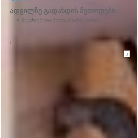
ადგილზე გადახდის მეთოდები
შესაძლებელია ნაღდი ანგარიშსწორება
მიწერეთ სასტუმროს - სასტუმროდან პასუხი მოგივათ ელ-
ფოსტაზე, რომელიც მითითებული გქონდათ საიტზე
რეგისტრაციის დროს
შეტყობინების გასაგზავნად
საჭიროა ვებგვერდზე გაიაროთ
ავტორიზაცია.