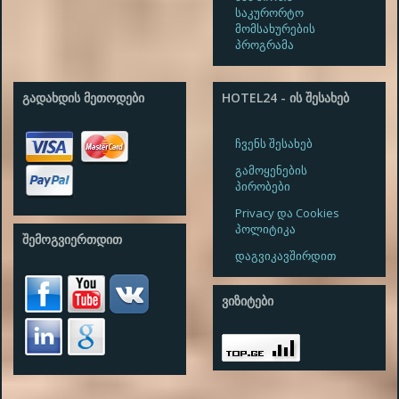
საკურორტო
მომსახურების
პროგრამა
ᲒᲐᲓᲐᲮᲓᲘᲡ ᲛᲔᲗᲝᲓᲔᲑᲘ
HOTEL24 - ᲘᲡ ᲨᲔᲡᲐᲮᲔᲑ
ჩვენს შესახებ
გამოყენების
პირობები
Privacy და Cookies
პოლიტიკა
ᲨᲔᲛᲝᲒᲕᲘᲔᲠᲗᲓᲘᲗ
დაგვიკავშირდით
ᲕᲘᲖᲘᲢᲔᲑᲘ