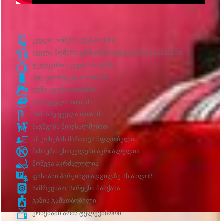
Აპარტამენტის მომსახურებები
ყველა ნომერს აქვს აივანი
ყველა ნომერს აქვს ინდივიდუალური სააბაზანო
ტელევიზია ყველა ოთახში
მაცივარი ყველა ოთახში
ფენი ყველა ოთახში
უთო ყველა ოთახში
საშხაპე ყველა ოთახში
ბავშვებს მივესალმებით
ამ ქონებას მართავს მფლობელი
შინაური ცხოველები აკრძალულია
მოწევა აკრძალულია
ფასიანი პარკინგი ადგილზე ან ახლოს
სამრეცხაო, სარეცხი მანქანა
გაზის გამათბობელი
ქონებაში არის ტელევიზორი