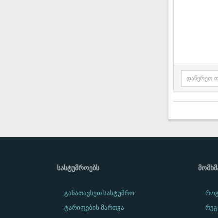
ᲡᲐᲡᲢᲣᲛᲠᲝᲔᲑᲡ
ᲛᲝᲛᲮ
განათავსეთ სასტუმრო
როგ
ტარიფების მართვა
რეგ