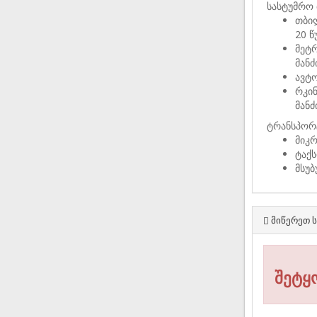
სასტუმრო 
თბი
20 წ
მეტ
მან
ავტ
რკი
მან
ტრანსპორ
მიკ
ტაქს
მსუ
მიწერეთ ს
შეტყ