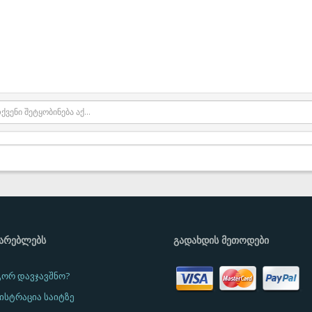
ᲛᲐᲠᲔᲑᲚᲔᲑᲡ
ᲒᲐᲓᲐᲮᲓᲘᲡ ᲛᲔᲗᲝᲓᲔᲑᲘ
ორ დავჯავშნო?
ისტრაცია საიტზე