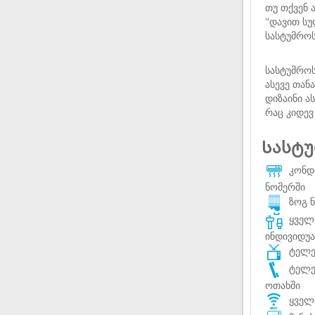
თუ თქვენ 
"დავით ს
სასტუმროს
სასტუმრო
ასევე თან
დიზაინი ა
რაც კიდევ
Სასტუ
კონდ
ნომერში
ზოგ ნ
ყველა
ინდივიდუ
ტელევ
ტელე
ოთახში
ყველა