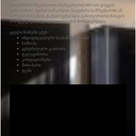
სასტუმროში შეგიძლიათ ისარგებლოთ WiFi-ით, დაცვის
სამსახურით, უფასო პარკინგით, საკუთარი სამრეცხაოთი ან
სარეცხი მანქანით, ტაქსის სერვისით, განიტვირთოთ მასაჟის
პროცედურებით და დასუფთავების მომსახურებით.
ყველა ნომერს აქვს :
ინდივიდუალური სააბაზანო ოთახი
საშხაპე
ცენტრალური გათბობა
ტელევიზორი
კონდიციონერი
მინი-ბარი
ფენი