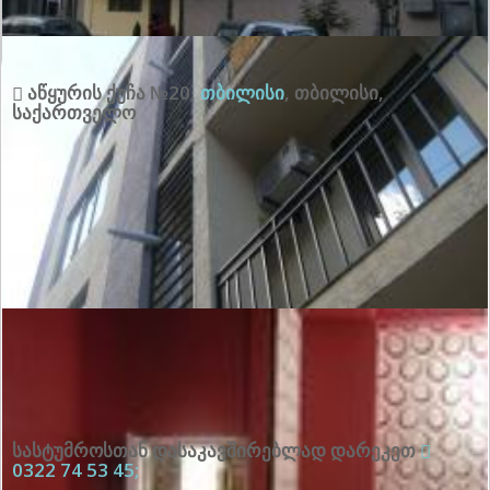
აწყურის ქუჩა №20
,
თბილისი
,
თბილისი
,
საქართველო
სასტუმროსთან დასაკავშირებლად დარეკეთ
0322 74 53 45;