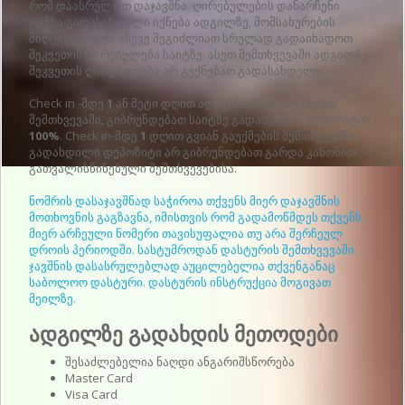
რომ დაასრულოთ დაჯავშნა. ღირებულების დანარჩენი
თანხა გადასახდელი იქნება ადგილზე, მომსახურების
მიღების დროს. ასევე შეგიძლიათ სრულად გადაიხადოთ
შეკვეთის ღირებულება საიტზე. ასეთ შემთხვევაში ადგილზე
შეკვეთის ღირებულება არ გექნებათ გადასახდელი.
Check in -მდე
1
ან მეტი დღით ადრე ჯავშნის გაუქმების
შემთხვევაში, გიბრუნდებათ საიტზე გადახდილი დეპოზიტის
100%
. Check in-მდე
1
დღით გვიან გაუქმების შემთხვევაში
გადახდილი დეპოზიტი არ გიბრუნდებათ გარდა კანონით
გათვალისწინებული შემთხვევებისა.
ნომრის დასაჯავშნად საჭიროა თქვენს მიერ დაჯავშნის
მოთხოვნის გაგზავნა, იმისთვის რომ გადამოწმდეს თქვენს
მიერ არჩეული ნომერი თავისუფალია თუ არა შერჩეულ
დროის პერიოდში. სასტუმროდან დასტურის შემთხვევაში
ჯავშნის დასასრულებლად აუცილებელია თქვენგანაც
საბოლოო დასტური. დასტურის ინსტრუქცია მოგივათ
მეილზე.
ადგილზე გადახდის მეთოდები
შესაძლებელია ნაღდი ანგარიშსწორება
Master Card
Visa Card