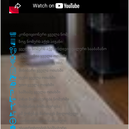
Სასტუმროს მომსახურებები
კონდიციონერი ყველა ნომერში
ზოგ ნომერს აქვს აივანი
ყველა ნომერს აქვს ინდივიდუალური სააბაზანო
ტელევიზია ყველა ოთახში
ყველა ოთახში არის Wifi
მინიბარი ყველა ოთახში
ფენი ყველა ოთახში
უთო ყველა ოთახში
საშხაპე ყველა ოთახში
24სთ მომსახურება ნომერში
მიმტანის მომსახურება
ამ ქონებას მართავს მფლობელი
საინფორმაციო სამსახური
უსაფრთხოების სამსახური