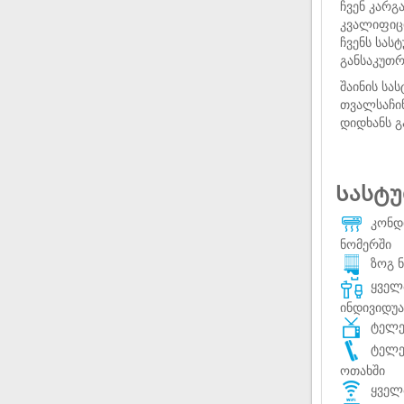
ჩვენ კარგ
კვალიფიც
ჩვენს სას
განსაკუთ
შაინის სა
თვალსაჩინ
დიდხანს გ
Სასტუ
კონდ
ნომერში
ზოგ ნ
ყველა
ინდივიდუ
ტელევ
ტელე
ოთახში
ყველა