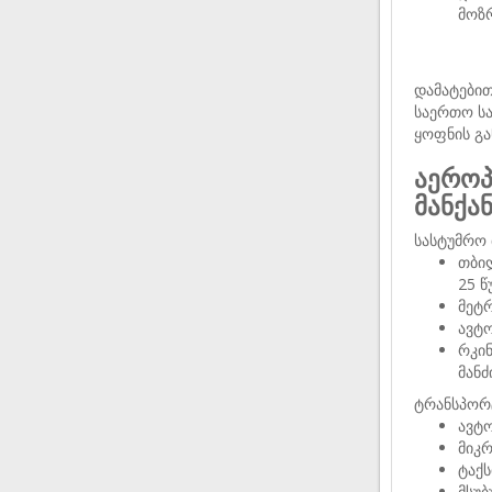
მოზ
დამატები
საერთო სა
ყოფნის გა
აეროპ
მანქა
სასტუმრო 
თბი
25 წ
მეტ
ავტ
რკი
მან
ტრანსპორ
ავტო
მიკ
ტაქს
მსუ