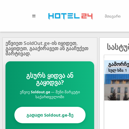
მთავარი
ეწვიეთ SoldOut.ge-ის იყიდეთ,
სასტუ
გაყიდეთ, გააქირავეთ ან გააჩუქეთ
მარტივად.
გამორჩ
სულ ხმა: 1
გსურს ყიდვა ან
გაყიდვა?
ეწვიე
Soldout.ge
— შენი მარკეტი
საქართველოში
გადადი Soldout.ge-ზე