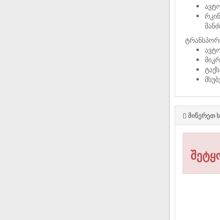
ავტ
რკი
მან
ტრანსპორ
ავტო
მიკ
ტაქს
მსუ
მიწერეთ ს
შეტყ