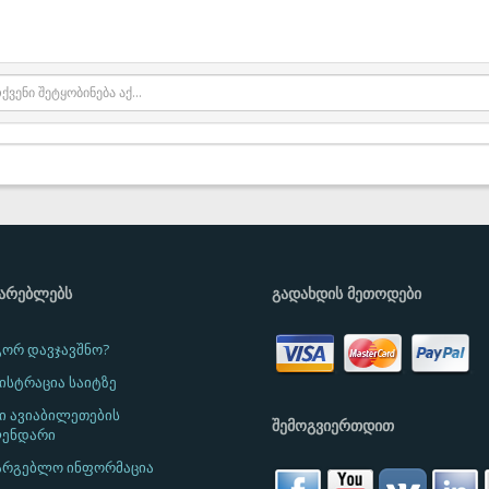
ᲛᲐᲠᲔᲑᲚᲔᲑᲡ
ᲒᲐᲓᲐᲮᲓᲘᲡ ᲛᲔᲗᲝᲓᲔᲑᲘ
ორ დავჯავშნო?
ისტრაცია საიტზე
ი ავიაბილეთების
ᲨᲔᲛᲝᲒᲕᲘᲔᲠᲗᲓᲘᲗ
ენდარი
არგებლო ინფორმაცია