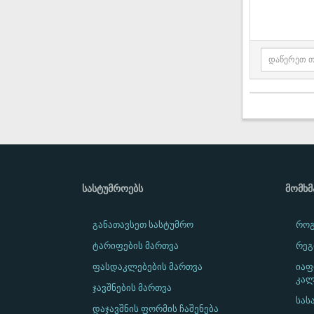
ᲡᲐᲡᲢᲣᲛᲠᲝᲔᲑᲡ
ᲛᲝᲛᲮ
განათავსეთ სასტუმრო
როგ
ტარიფების მართვა
რეგ
ფასდაკლებების მართვა
იაფ
კალ
ჯავშნების მართვა
სას
დაჯავშნის ფორმის ჩაშენება