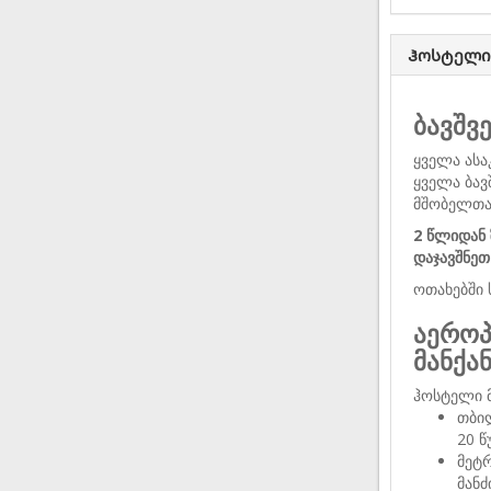
Ჰოსტელი
ბავშვ
ყველა ასა
ყველა ბავ
მშობელთა
2 წლიდან 
დაჯავშნეთ
ოთახებში 
აეროპ
მანქა
ჰოსტელი 
თბი
20 წ
მეტ
მან