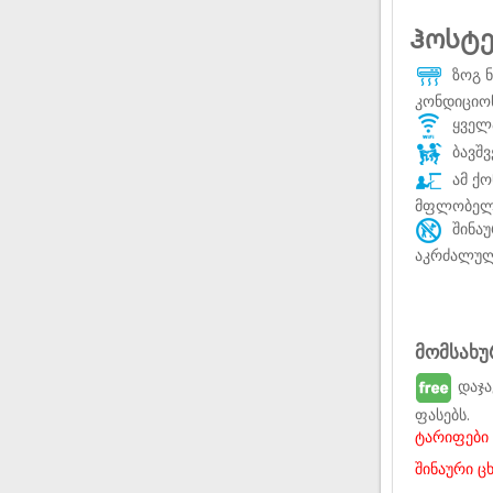
Ჰოსტე
ზოგ ნ
კონდიციო
ყველა
ბავშვ
ამ ქო
მფლობელ
შინაუ
აკრძალუ
მომსახუ
დაჯა
ფასებს.
ტარიფები 
შინაური 