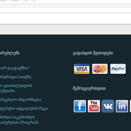
ᲛᲐᲠᲔᲑᲚᲔᲑᲡ
ᲒᲐᲓᲐᲮᲓᲘᲡ ᲛᲔᲗᲝᲓᲔᲑᲘ
ორ დავჯავშნო?
ისტრაცია საიტზე
ი ავიაბილეთების
ᲨᲔᲛᲝᲒᲕᲘᲔᲠᲗᲓᲘᲗ
ენდარი
არგებლო ინფორმაცია
ნტერესო ადგილების რუკა
 პირთა საკურორტო
სახურების პროგრამა