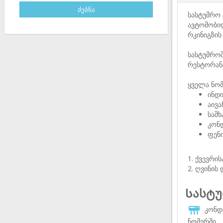
სასტუმრო 
ავტომობილ
რკინიგზის
სასტუმროშ
რესტორანი
ყველა ნომ
ინდ
აივა
საშხ
კონ
ფენ
1. ქვევრი
2. ღვინის
Სასტუ
კონდ
ნომერში