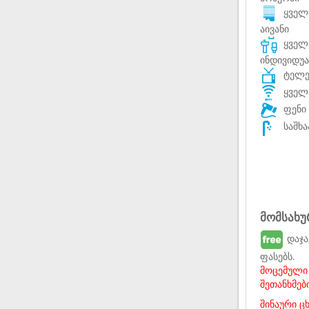
ყველა
აივანი
ყველა
ინდივიდუ
ტელევ
ყველა
ფენი 
საშხა
მომსახუ
დაჯა
ფასებს.
მოცემული 
შეთანხმებ
შინაური ც