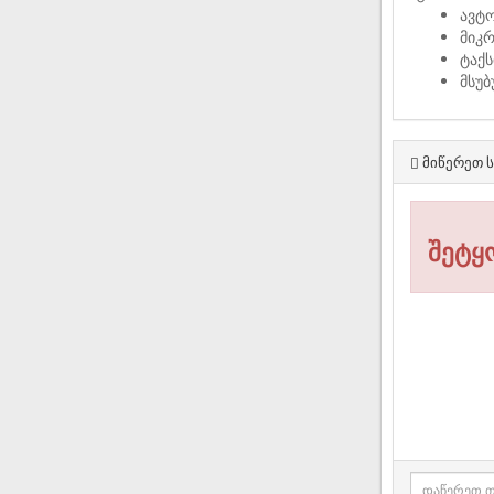
ავტო
მიკ
ტაქს
მსუ
მიწერეთ ს
შეტყ