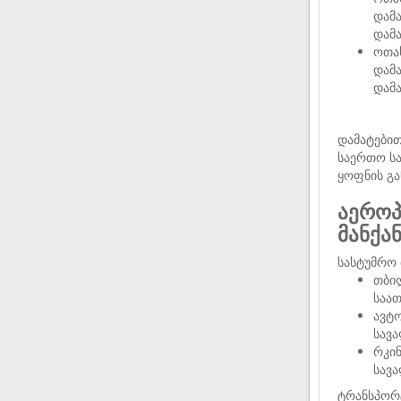
დამა
დამ
ოთახ
დამა
დამ
დამატები
საერთო სა
ყოფნის გა
აეროპ
მანქა
სასტუმრო 
თბი
საათ
ავტ
სავ
რკინ
სავ
ტრანსპორ