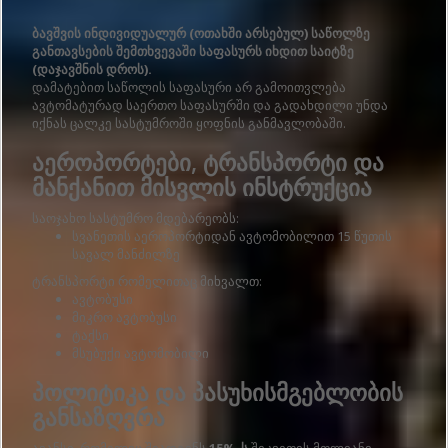
ბავშვის ინდივიდუალურ (ოთახში არსებულ) საწოლზე
განთავსების შემთხვევაში საფასურს იხდით საიტზე
(დაჯავშნის დროს).
დამატებით საწოლის საფასური არ გამოითვლება
ავტომატურად საერთო საფასურში და გადახდილი უნდა
იქნას ცალკე სასტუმროში ყოფნის განმავლობაში.
აეროპორტები, ტრანსპორტი და
მანქანით მისვლის ინსტრუქცია
საოჯახო სასტუმრო მდებარეობს:
სვანეთის აეროპორტიდან ავტომობილით 15 წუთის
სავალ მანძილზე
ტრანსპორტი რომელითაც მიხვალთ:
ავტობუსი
მიკრო ავტობუსი
ტაქსი
მსუბუქი ავტომობილი
პოლიტიკა და პასუხისმგებლობის
განსაზღვრა
ავანსი, რომელიც შეადგენს
15%-ს
შეკვეთის მთლიანი