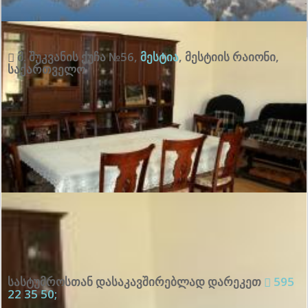
მ. შუკვანის ქუჩა №56
,
მესტია
,
მესტიის რაიონი
,
საქართველო
სასტუმროსთან დასაკავშირებლად დარეკეთ
595
22 35 50;