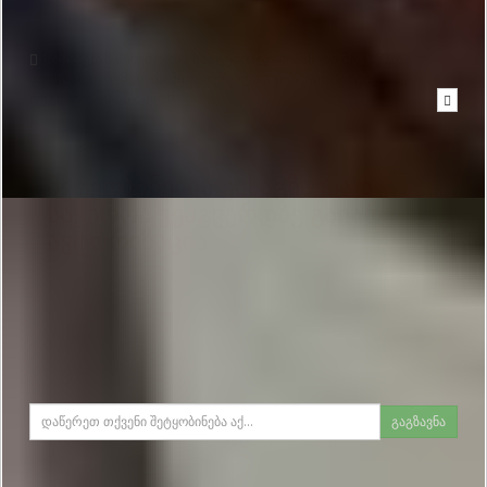
მიწერეთ სასტუმროს - სასტუმროდან პასუხი მოგივათ ელ-
ფოსტაზე, რომელიც მითითებული გქონდათ საიტზე
რეგისტრაციის დროს
შეტყობინების გასაგზავნად
საჭიროა ვებგვერდზე გაიაროთ
ავტორიზაცია.
გაგზავნა