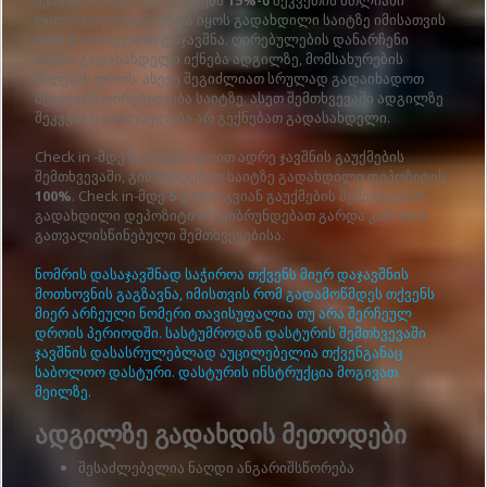
ღირებულებიდან, უნდა იყოს გადახდილი საიტზე იმისათვის
რომ დაასრულოთ დაჯავშნა. ღირებულების დანარჩენი
თანხა გადასახდელი იქნება ადგილზე, მომსახურების
მიღების დროს. ასევე შეგიძლიათ სრულად გადაიხადოთ
შეკვეთის ღირებულება საიტზე. ასეთ შემთხვევაში ადგილზე
შეკვეთის ღირებულება არ გექნებათ გადასახდელი.
Check in -მდე
5
ან მეტი დღით ადრე ჯავშნის გაუქმების
შემთხვევაში, გიბრუნდებათ საიტზე გადახდილი დეპოზიტის
100%
. Check in-მდე
5
დღით გვიან გაუქმების შემთხვევაში
გადახდილი დეპოზიტი არ გიბრუნდებათ გარდა კანონით
გათვალისწინებული შემთხვევებისა.
ნომრის დასაჯავშნად საჭიროა თქვენს მიერ დაჯავშნის
მოთხოვნის გაგზავნა, იმისთვის რომ გადამოწმდეს თქვენს
მიერ არჩეული ნომერი თავისუფალია თუ არა შერჩეულ
დროის პერიოდში. სასტუმროდან დასტურის შემთხვევაში
ჯავშნის დასასრულებლად აუცილებელია თქვენგანაც
საბოლოო დასტური. დასტურის ინსტრუქცია მოგივათ
მეილზე.
ადგილზე გადახდის მეთოდები
შესაძლებელია ნაღდი ანგარიშსწორება