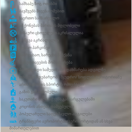
საშხაპე ზოგ ოთახში
ბავშვებს მივესალმებით
საერთო სამზარეულო
ამ ქონებას მართავს მფლობელი
შინაური ცხოველები აკრძალულია
მოწევა აკრძალულია
უფასო პარკინგი
სამრეცხაო, სარეცხი მანქანა
დასუფთავების მომსახურება
პირველადი სამედიცინო დახმარება ადგილზე
ობიექტი მდებარეობს მყუდრო/ სოფლის ტერიტორიაზე
არის ზამთრის სპორტის ობიექტები
გაზის გამათბობელი
საკუთარი ბაღი თქვენს განკარგულებაში
კოცონის ანთება დაშვებულია
პოპულარული საფეხმავლო ადგილები
ტრანსფერი აეროპორტში/აეროპორტიდან ან სხვა
მიმართულებით