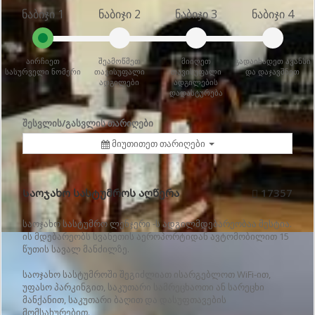
ნაბიჯი 1
ნაბიჯი 2
ნაბიჯი 3
ნაბიჯი 4
აირჩიეთ
შეამოწმეთ
მიიღეთ
გადაიხადეთ ავანსი
სასურველი ნომერი
თავისუფალი
თავისუფალი
და დაჯავშნეთ
ადგილები
ადგილების
დადასტურება
შესვლის/გასვლის თარიღები
მიუთითეთ თარიღები
Საოჯახო სასტუმროს აღწერა
17357
საოჯახო სასტუმრო ლენჯერი -ს ადგილმდებარეობაა მესტია.
ის მდებარეობს სვანეთის აეროპორტიდან ავტომობილით 15
წუთის სავალ მანძილზე.
საოჯახო სასტუმროში შეგიძლიათ ისარგებლოთ WiFi-ით,
უფასო პარკინგით, საკუთარი სამრეცხაოთი ან სარეცხი
მანქანით, საკუთარი ბაღით და დასუფთავების
მომსახურებით.