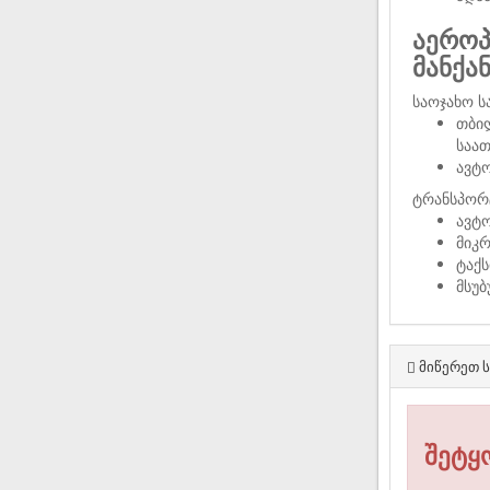
აეროპ
მანქა
საოჯახო ს
თბი
საათ
ავტ
ტრანსპორ
ავტო
მიკ
ტაქს
მსუ
მიწერეთ ს
შეტყ