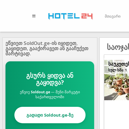
მთავარი
ეწვიეთ SoldOut.ge-ის იყიდეთ,
საოჯა
გაყიდეთ, გააქირავეთ ან გააჩუქეთ
მარტივად.
საუკეთე
სულ ხმა: 1
გსურს ყიდვა ან
გაყიდვა?
ეწვიე
Soldout.ge
— შენი მარკეტი
საქართველოში
გადადი Soldout.ge-ზე