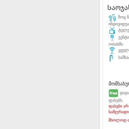
Საოჯა
ზოგ ნ
ინდივიდუ
ტელევ
ვენტ
ოთახში
ყველა
საშხა
მომსახუ
დაჯა
ფასებს.
ფასები არ 
სამჯერადი
მხოლოდ ძ