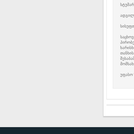
სტუმა
ადგილ
სისუფ
საცხო
პირობ
ხარისხ
თანხის
შესაბა
მომსახ
უფასო 