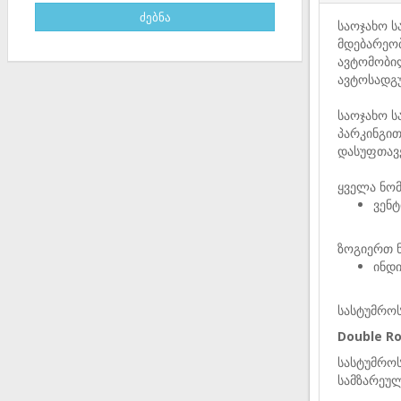
საოჯახო ს
მდებარეო
ავტომობილ
ავტოსადგუ
საოჯახო ს
პარკინგით
დასუფთავე
ყველა ნომ
ვენ
ზოგიერთ ნ
ინდ
სასტუმროს
Double Ro
სასტუმროს
სამზარეუ