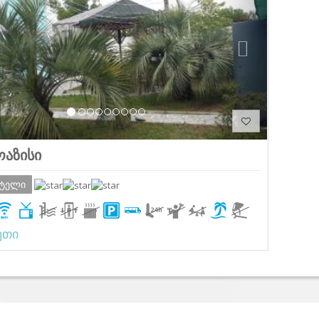
ოაზისი
ოტელი
ეთი