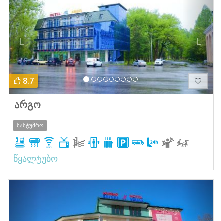
8.7
არგო
სასტუმრო
წყალტუბო
Previous
Next