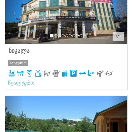
ნიკალა
სასტუმრო
წყალტუბო
Previous
Next