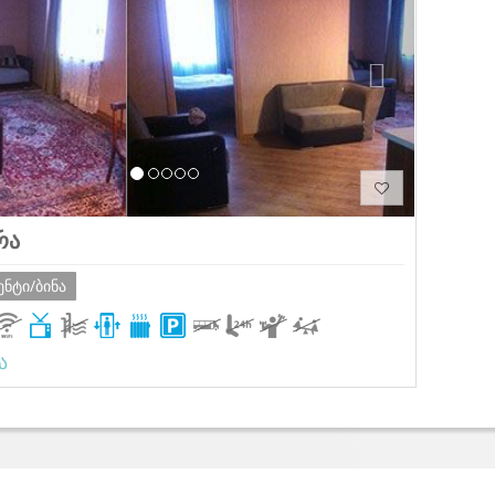
რა
ენტი/ბინა
ა