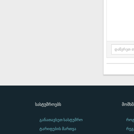
ᲡᲐᲡᲢᲣᲛᲠᲝᲔᲑᲡ
ᲛᲝᲛᲮ
განათავსეთ სასტუმრო
როგ
ტარიფების მართვა
რეგ