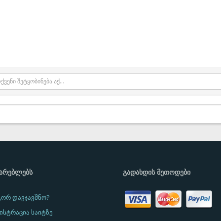
ᲛᲐᲠᲔᲑᲚᲔᲑᲡ
ᲒᲐᲓᲐᲮᲓᲘᲡ ᲛᲔᲗᲝᲓᲔᲑᲘ
ორ დავჯავშნო?
ისტრაცია საიტზე