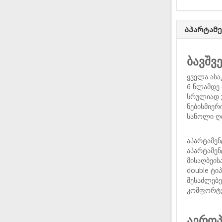
Აპარტამ
ბავშვ
ყველა ასა
6 წლამდე 
სრულიად 
ნებისმიერ
საწოლი ღ
აპარტამენ
აპარტამენ
მისაღბეის
double ტი
შესაძლებე
კომფორტულ
აეროპ