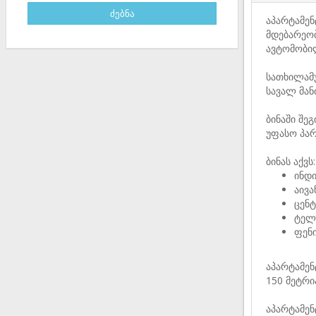
აპარტამენ
მდებარეო
ავტომობილ
სათხილამუ
სავალ მან
ბინაში შე
უფასო პარ
ბინას აქვს:
ინდ
აივა
ცენ
ტელ
ფენ
აპარტამენ
150 მეტრი
აპარტამენ