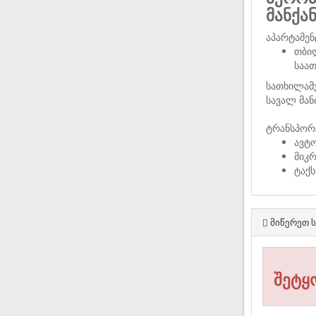
მანქა
აპარტამენ
თბი
საათ
სათხილამუ
სავალ მან
ტრანსპორ
ავტო
მიკ
ტაქს
მიწერეთ ს
შეტყ