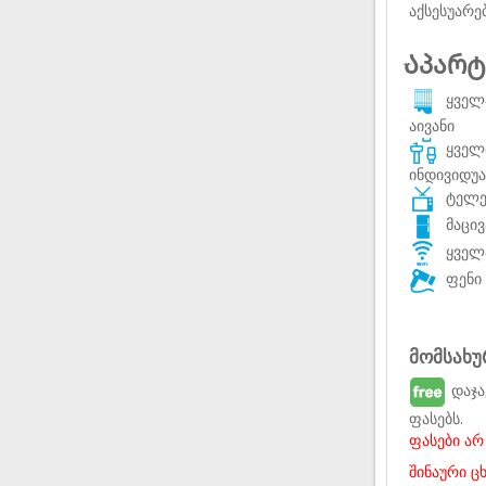
აქსესუარე
Აპარტ
ყველა
აივანი
ყველა
ინდივიდუ
ტელევ
მაცივ
ყველა
ფენი 
მომსახუ
დაჯა
ფასებს.
ფასები არ
შინაური ც