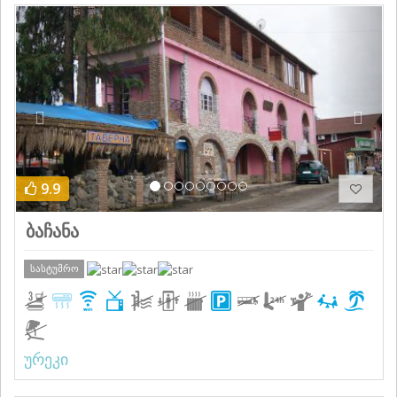
Previous
Next
9.9
ბაჩანა
სასტუმრო
ურეკი