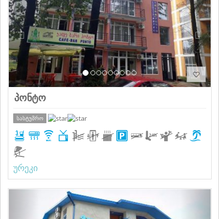
პონტო
სასტუმრო
ურეკი
Previous
Next