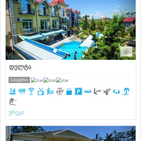
დელტა
სასტუმრო
ურეკი
Previous
Next