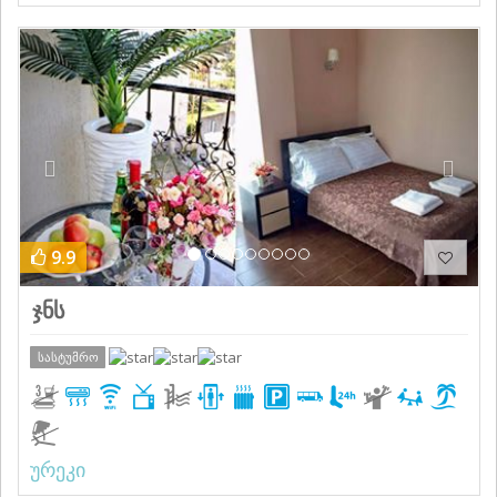
Previous
Next
9.9
ჯნს
სასტუმრო
ურეკი