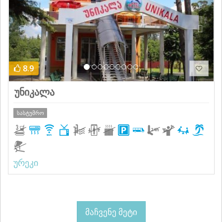
8.9
უნიკალა
სასტუმრო
ურეკი
მაჩვენე მეტი