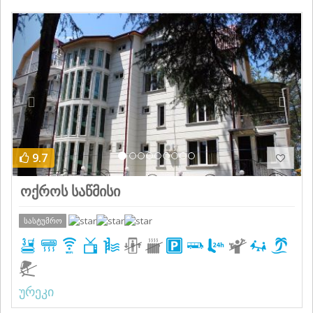
Previous
Next
9.7
ოქროს საწმისი
სასტუმრო
ურეკი