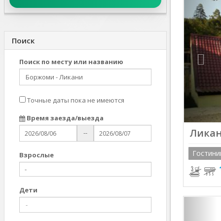
Prev
Поиск
Поиск по месту или названию
Точные даты пока не имеются
Время заезда/выезда
Ликан
--
Гостини
Взрослыe
Дети
Prev