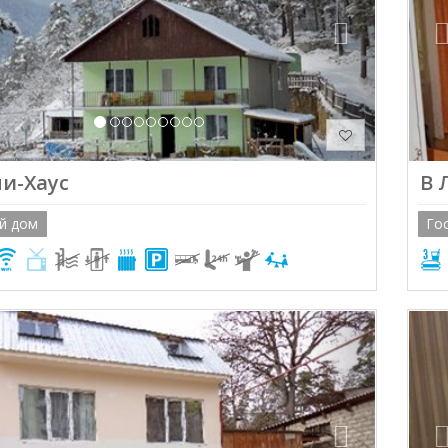
и-Хаус
В 
й дом
Го
ious
Next