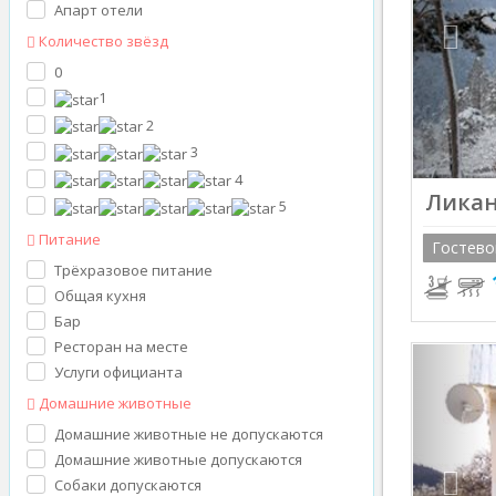
Апарт отели
Количество звёзд
0
1
2
3
4
Ликан
5
Питание
Гостево
Трёхразовое питание
Общая кухня
Бар
Ресторан на месте
Prev
Услуги официанта
Домашние животные
Домашние животные не допускаются
Домашние животные допускаются
Собаки допускаются