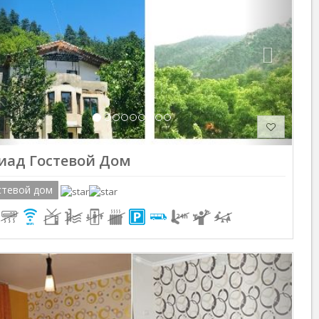
иад Гостевой Дом
стевой дом
Previous
Next