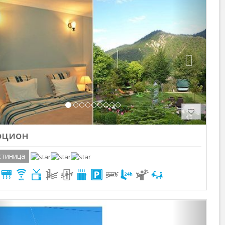
Previous
Next
цион
стиница
Previous
Next