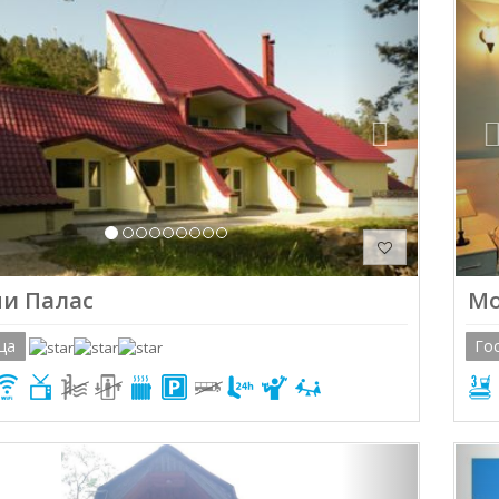
ious
Next
и Палас
Мо
ца
Го
ious
Next