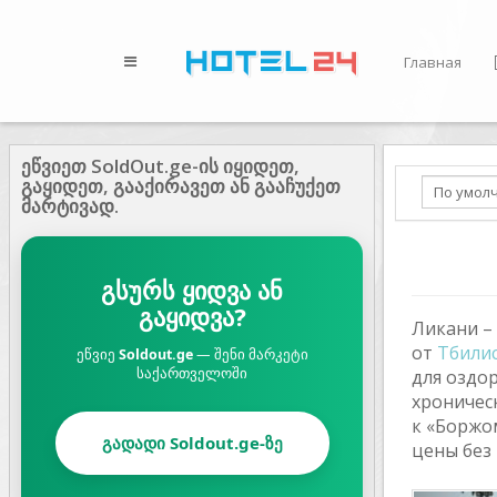
Главная
ეწვიეთ SoldOut.ge-ის იყიდეთ,
გაყიდეთ, გააქირავეთ ან გააჩუქეთ
მარტივად.
გსურს ყიდვა ან
გაყიდვა?
Ликани –
от
Тбили
ეწვიე
Soldout.ge
— შენი მარკეტი
საქართველოში
для оздо
хроничес
к «Боржо
გადადი Soldout.ge-ზე
цены без