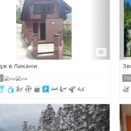
дж в Ликани
Зв
ж
Го
ious
Next