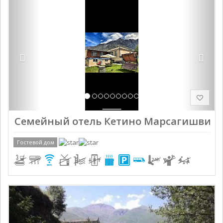
Previous
Next
Семейный отель Кетино Марсагишвили
Гостевой дом
Previous
Next