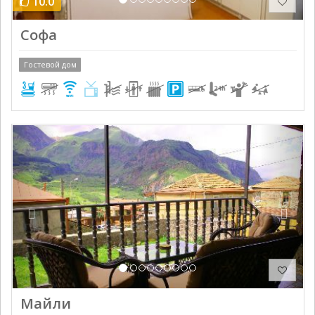
10.0
Софа
Гостевой дом
Previous
Next
Майли