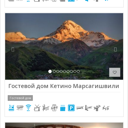
Previous
Next
Гостевой дом Кетино Марсагишвили
Гостевой дом
Previous
Next