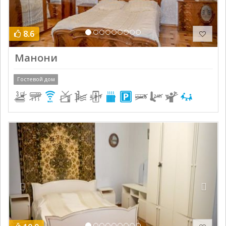
8.6
Манони
Гостевой дом
Previous
Next