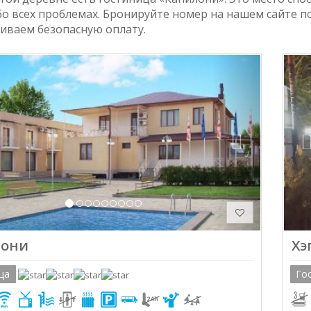
бо всех проблемах. Бронируйте номер на нашем сайте 
чиваем безопасную оплату.
ious
Next
лони
Хэ
ца
Го