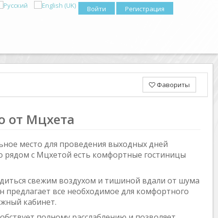
Войти
Регистрация
Фавориты
о от Мцхета
льное место для проведения выходных дней
 то рядом с Мцхетой есть комфортные гостиницы
адиться свежим воздухом и тишиной вдали от шума
Он предлагает все необходимое для комфортного
ажный кабинет.
собствует полному расслаблению и позволяет