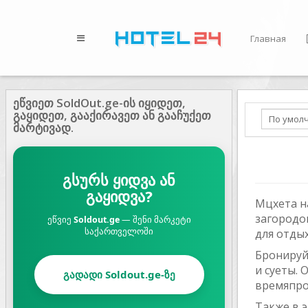
Главная
ეწვიეთ SoldOut.ge-ის იყიდეთ,
გაყიდეთ, გააქირავეთ ან გააჩუქეთ
მარტივად.
გსურს ყიდვა ან
გაყიდვა?
Мцхета н
загородо
ეწვიე
Soldout.ge
— შენი მარკეტი
საქართველოში
для отдых
Бронируй
и суеты.
გადადი Soldout.ge-ზე
времяпро
Также в 