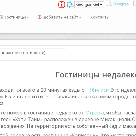
Georgian Gel
Гостиницы
Добавить на сайт
Контакты
Гостиницы недалек
аходится всего в 20 минутах езды от
Тбилиси
. Это идеа
м. Если вы не хотите останавливаться в самом городе,
а.
те номер в гостинице недалеко от
Мцхета
, чтобы насл
 Отель «Хэпи Тайм» расположен в деревне Мисакциэли. 
вождения. На территории есть собственный сад и масс
этой деревне есть гостиница «Капилони». Это место спо