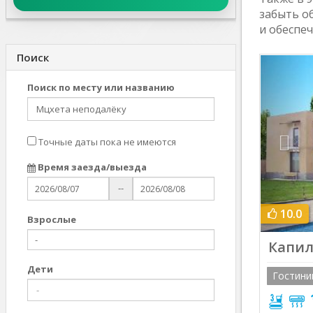
забыть о
и обеспе
Поиск
Prev
Поиск по месту или названию
Точные даты пока не имеются
Время заезда/выезда
--
10.0
Взрослыe
Капи
Дети
Гостини