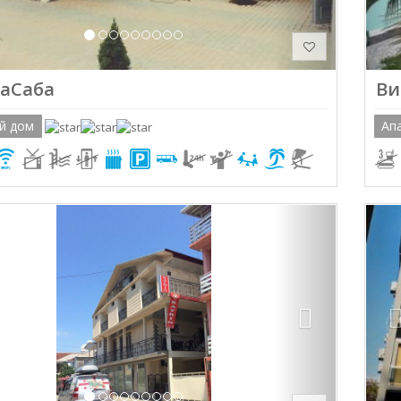
аСаба
Ви
й дом
Ап
ious
Next