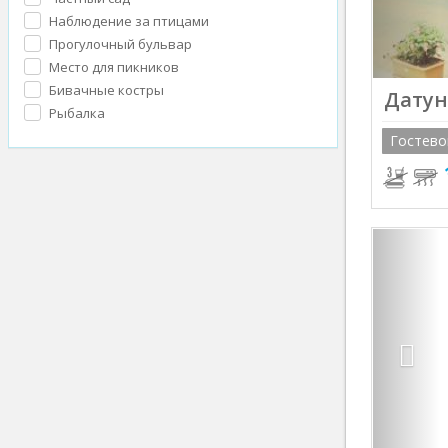
Наблюдение за птицами
Прогулочный бульвар
Место для пикников
Бивачные костры
Датун
Рыбалка
Гостево
Prev