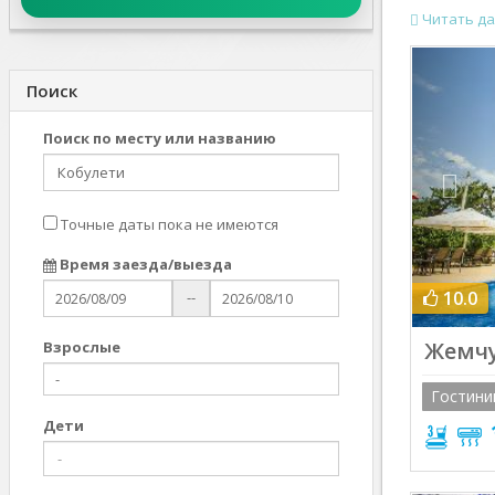
Читать да
Prev
Поиск
Поиск по месту или названию
Точные даты пока не имеются
Время заезда/выезда
10.0
--
Жемч
Взрослыe
Гостини
Дети