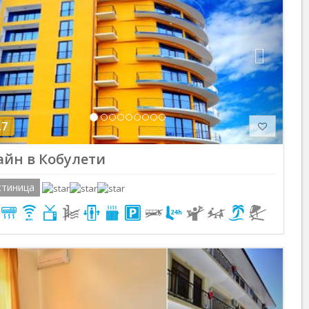
.7
йн в Кобулети
стиница
Previous
Next