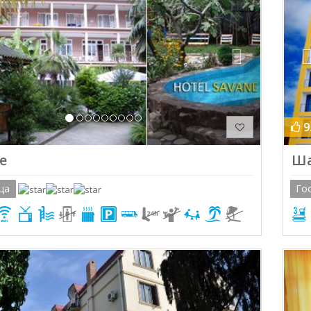
9
е
Ша
ца
Го
ious
Next