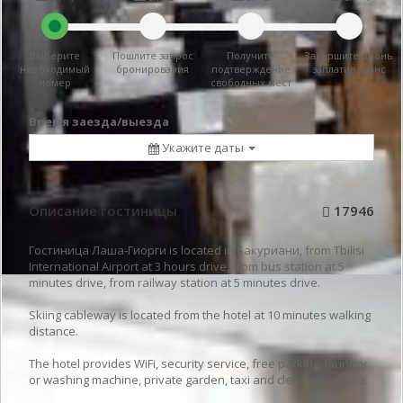
Выберите
Пошлите запрос
Получите
Завершите бронь
необходимый
бронирования
подтверждение
заплатив аванс
номер
свободных мест
Время заезда/выезда
Укажите даты
Описание гостиницы
17946
Гостиница Лаша-Гиорги is located in Бакуриани, from Tbilisi
International Airport at 3 hours drive, from bus station at 5
minutes drive, from railway station at 5 minutes drive.
Skiing cableway is located from the hotel at 10 minutes walking
distance.
The hotel provides WiFi, security service, free parking, laundry
or washing machine, private garden, taxi and cleaning service.