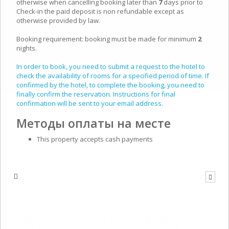
otherwise when cancelling booking later than
7
days prior to
Check-in the paid deposit is non refundable except as
otherwise provided by law.
Booking requirement: booking must be made for minimum
2
nights.
In order to book, you need to submit a request to the hotel to
check the availability of rooms for a specified period of time. If
confirmed by the hotel, to complete the booking, you need to
finally confirm the reservation. Instructions for final
confirmation will be sent to your email address.
Методы оплаты на месте
This property accepts cash payments
Написать в гостиницу
Для отправки сообщения