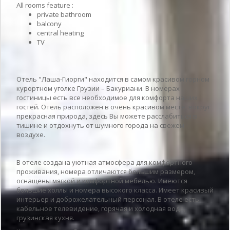
All rooms feature :
private bathroom
balcony
central heating
TV
Отель "Лаша-Гиорги" находится в самом красивом горном
курортном уголке Грузии – Бакуриани. В номерах
гостиницы есть все необходимое для комфорта наших
гостей. Отель расположен в очень красивом месте, вокруг
прекрасная природа, здесь Вы можете расслабиться в
тишине и отдохнуть от шумного города на свежем
воздухе.
В отеле создана уютная атмосфера для комфортного
проживания, номера отличаются большим размером,
оснащены мягкой и комфортной мебелью. Имеются
большие холлы и номера высокого класса. Имеет красивый
интерьер и доброжелательный персонал. В отеле есть
кабельное телевидение, горячая и холодная вода,
грузинская кухня.