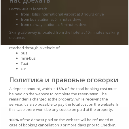
Гостиница is located:
from Tbilisi International Airport at 3 hours drive
from bus station at 5 minutes drive
from railway station at 5 minutes drive
Skiing cableway is located from the hotel at 10 minutes walking
distance.
reached through a vehicle of:
bus
mini-bus
Taxi
car
Политика и правовые оговорки
A deposit amount, which is
15%
of the total booking cost must
be paid on the website to complete the reservation. The
remainder is charged at the property, while receiving the
service. It's also possible to pay the total cost on the website. In
this case there won't be any cost to be paid at the property.
100%
of the deposit paid on the website will be refunded in
case of booking cancellation
7
or more days prior to Check-in,