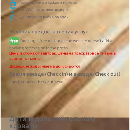
Телевидение в каждом номере
Есть Wifi в каждом номере
Душевые во всех номерах
Условия предоставления услуг
Booking is free of charge, the website doesn't add a
booking commission to the prices.
Цены включают завтрак. Цены на трехразовое питание
зависят от меню.
Домашние животные не допускаются.
Время заезда (Check in) и выезда (Check out)
Check in 14:00; Check out 12:00
Детали гостиницы
Дети и дополнительные
кровати