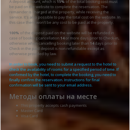
A deposit amount, which is
15%
of the total booking cost must
be paid on the website to complete the reservation. The
remainder is charged at the property, while receiving the
service. It's also possible to pay the total cost on the website. In
this case there won't be any cost to be paid at the property.
100%
of the deposit paid on the website will be refunded in
case of booking cancellation
14
or more days prior to Check-in,
otherwise when cancelling booking later than
14
days prior to
Check-in the paid deposit is non refundable except as
otherwise provided by law.
In order to book, you need to submit a request to the hotel to
check the availability of rooms for a specified period of time. If
confirmed by the hotel, to complete the booking, you need to
finally confirm the reservation. Instructions for final
confirmation will be sent to your email address.
Методы оплаты на месте
This property accepts cash payments
Master Card
Visa Card