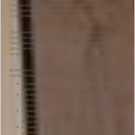
Разрешается проживание детей любого возраста.
Размещение детей младше 8 лет на кроватях вместе с
родителями бесплатно!
При размещении детей до 8 лет на дополнительных
кроватях взимается 25 GEL за кровать за ночь!
При размещении детей старше 8 лет или взрослых на
дополнительных кроватях взимается 35 GEL за кровать за
ночь!
Возможное количество дополнительных кроватей в
соответствие с типом номера :
В номер "Room Double bed" невозможно добавить
кровать!
В номер "Room Triple" возможно добавление только
1-ой кровати для ребёнка или 1-ой кровати для
взрослого
В номер "Room Luxe" возможно добавление только
1-ой кровати для ребёнка или 1-ой кровати для
взрослого
В номер "Triple room with balcony" невозможно
добавить кровать!