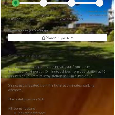
Выберите
Пошлите запрос
Получите
Завершите бронь
необходимый
бронирования
подтверждение
заплатив аванс
номер
свободных мест
Время заезда/выезда
Укажите даты
Описание гостиницы
10791
Гостиница Люксор is located in Батуми, from Batumi
International Airport at 10 minutes drive, from bus station at 10
minutes drive, from railway station at 10 minutes drive.
Sea coast is located from the hotel at 5 minutes walking
distance.
The hotel provides WiFi.
All rooms feature :
private bathroom