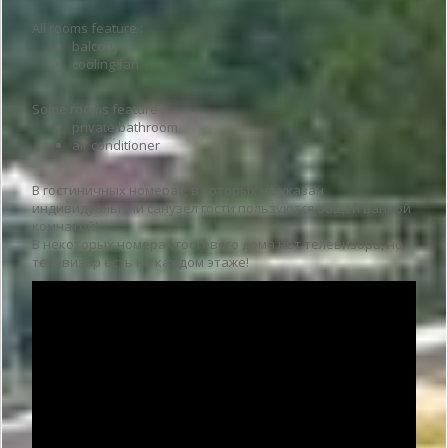
All rooms feature :
balcony
cooling fan
Some rooms feature :
private bathroom
air conditioner
В гостиничных номерах, в которых не указан
индивидуальный санузел гости пользуются общей ванной
комнатой!
В некоторых номерах гостевого дома нет телевизора, но
телевизор есть на каждом этаже!