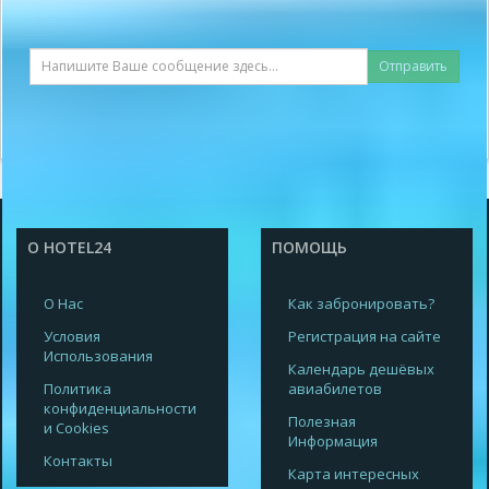
Отправить
О HOTEL24
ПОМОЩЬ
О Нас
Как забронировать?
Условия
Регистрация на сайте
Использования
Календарь дешёвых
Политика
авиабилетов
конфиденциальности
Полезная
и Cookies
Информация
Контакты
Карта интересных