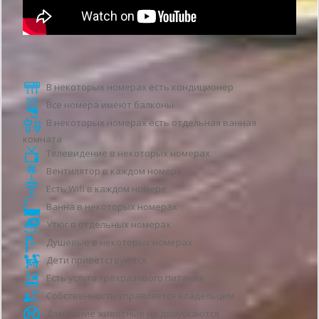
Услуги гостевого дома
В некоторых номерах есть кондиционер
Все номера имеют балконы
В некоторых номерах есть отдельная ванная
комната
Телевидение в некоторых номерах
Вентилятор в каждом номере
Есть Wifi в каждом номере
Ванна в некоторых номерах
Утюг в отдельных номерах
Душевые в некоторых номерах
Дети приветствуются
Есть услуга трёхразового питания
Собственность управляется владельцем
Домашние животные не допускаются