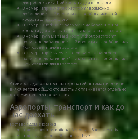
для ребёнка или 1-ой кровати для взрослого
В номер "Triple without bathroom" возможно
добавление 1-ой кровати для ребёнка или 1-ой
кровати для взрослого
В номер "Quadruple" возможно добавление 1-ой
кровати для ребёнка или 1-ой кровати для взрослого
В номер "Twin Mansard Room without bathroom"
возможно добавление 1-ой кровати для ребёнка или
1-ой кровати для взрослого
В номер "Triple Mansard Room without bathroom"
возможно добавление 1-ой кровати для ребёнка или
1-ой кровати для взрослого
Стоимость дополнительных кроватей автоматически не
включается в общую стоимость и оплачивается отдельно
во время вашего проживания.
Аэропорты, транспорт и как до
нас доехать
Гостевой дом is located:
from Batumi International Airport at 15 minutes drive
from bus station at 30 minutes drive