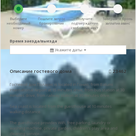
Выберите
Пошлите запрос
Получите
Завершите бронь
необходимый
бронирования
подтверждение
заплатив аванс
номер
свободных мест
Время заезда/выезда
Укажите даты
Описание гостевого дома
23462
Гостевой дом Поларис is located in Гонио, from Batumi
International Airport at 15 minutes drive, from bus station at 30
minutes drive, from railway station at 30 minutes drive.
Sea coast is located from the guesthouse at 10 minutes
walking distance.
The guesthouse provides WiFi, free parking, laundry or
washing machine, private garden, children's play area and
cleaning service.