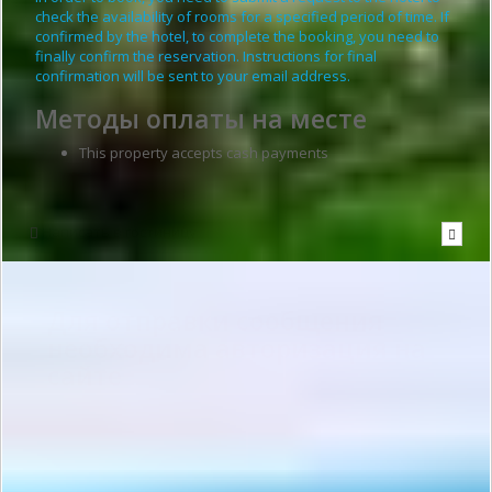
check the availability of rooms for a specified period of time. If
confirmed by the hotel, to complete the booking, you need to
finally confirm the reservation. Instructions for final
confirmation will be sent to your email address.
Методы оплаты на месте
This property accepts cash payments
Написать в гостиницу
Для отправки сообщения
необходима авторизация на
сайте