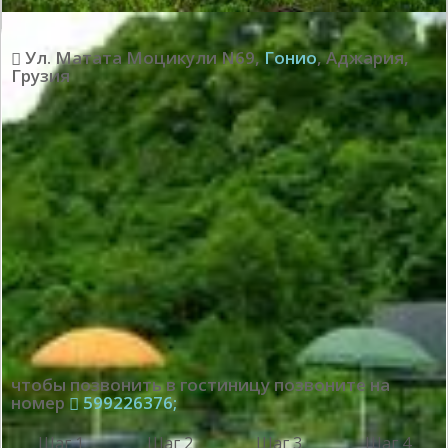
Ул. Матата Моцикули N69
,
Гонио
,
Аджария
,
Грузия
чтобы позвонить в гостиницу позвоните на
номер
599226376;
Шаг 1
Шаг 2
Шаг 3
Шаг 4