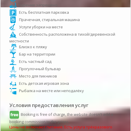
Курение запрещено
Есть бесплатная парковка
Прачечная, стиральная машина
Услуги уборки на месте
Собственность расположена в тихой/деревенской
местности
Близко к пляжу
Бар на территории
Есть частный сад
Прогулочный бульвар
Место для пикников
Есть детская игровая зона
Рыбалка на месте или неподалёку
Условия предоставления услуг
Booking is free of charge, the website doesn't add a
booking commission to the prices.
Цены не включают питание. Есть услуга трёхразового