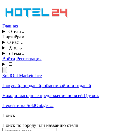
Главная
Отели
⌄
Партнёрам
О нас
⌄
◎
ru
⌄
◐
Тема
⌄
Войти
Регистрация
☰
SoldOut
Marketplace
Покупай, продавай, обменивай или отдавай
Находи выгодные предложения по всей Грузии.
Перейти на SoldOut.ge
→
Поиск
Поиск по городу или названию отеля