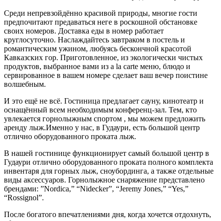
Среди непревзойдённо красивой природы, многие гости
предпочитают предаваться неге в роскошной обстановке
своих номеров. Доставка еды в номер работает
круглосуточно. Наслаждайтесь завтраком в постель и
романтическим ужином, любуясь бескончной красотой
Кавказских гор. Приготовленное, из экологически чистых
продуктов, выбранное вами из a la carte меню, блюдо и
сервированное в вашем номере сделает ваш вечер поистине
волшебным.
И это ещё не всё. Гостиница предлагает сауну, кинотеатр и
оснащённый всем необходимым конференц-зал. Тем, кто
увлекается горнолыжным спортом , мы можем предложить
аренду лыж.Именно у нас, в Гудаури, есть большой центр
отлично оборудованного проката лыж.
В нашей гостинице функционирует самый большой центр в
Гудаури отлично оборудованного проката полного комплекта
инвентаря для горных лыж, сноубординга, а также отдельные
виды аксессуаров. Горнолыжное снаряжение представлено
брендами: ”Nordica,” “Nidecker”, “Jeremy Jones,” “Yes,”
“Rossignol”.
После богатого впечатлениями дня, когда хочется отдохнуть,