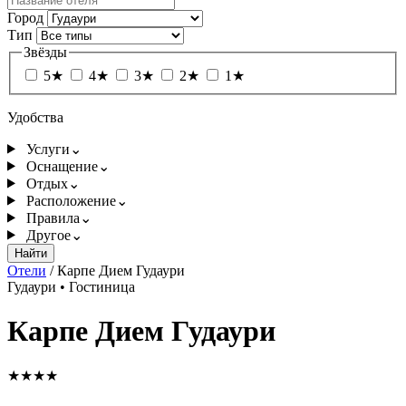
Город
Тип
Звёзды
5★
4★
3★
2★
1★
Удобства
Услуги
⌄
Оснащение
⌄
Отдых
⌄
Расположение
⌄
Правила
⌄
Другое
⌄
Найти
Отели
/
Карпе Дием Гудаури
Гудаури
•
Гостиница
Карпе Дием Гудаури
★★★★