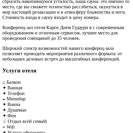
сбросить накопившуюся усталость, наша сауна- это именно то
место, где вы сможете полностью расслбиться, окунуться в
мир настощей релаксации и в атмосферу блаженства и неги.
Стоимость входа в сауну входит в цену номера.
Конференц-зал отеля Карпе Дием Гудаури в с современным
оборудованием и отличным сервисом, лучшее место для
проведения совещаний до 35 человек.
Широкий спектр возможностей нашего конферец-зала
позволяет проводить мероприятия различного формата: от
небольших деловых встреч до масштабных конференций.
Услуги отеля
⌂
Балкон
✦
Ванная
✦
Телефон
◒
Минибар
✦
Ванна
✦
Душевые
✦
Фен
♧
Отдых всей семьёй
⌁
Wifi
✦
Услуги официанта