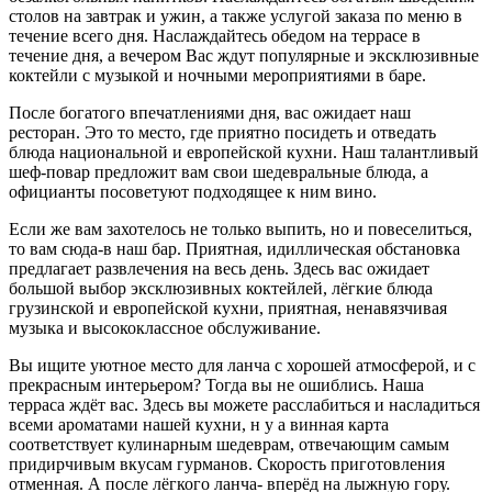
столов на завтрак и ужин, а также услугой заказа по меню в
течение всего дня. Наслаждайтесь обедом на террасе в
течение дня, а вечером Вас ждут популярные и эксклюзивные
коктейли с музыкой и ночными мероприятиями в баре.
После богатого впечатлениями дня, вас ожидает наш
ресторан. Это то место, где приятно посидеть и отведать
блюда национальной и европейской кухни. Наш талантливый
шеф-повар предложит вам свои шедевральные блюда, а
официанты посоветуют подходящее к ним вино.
Если же вам захотелось не только выпить, но и повеселиться,
то вам сюда-в наш бар. Приятная, идиллическая обстановка
предлагает развлечения на весь день. Здесь вас ожидает
большой выбор эксклюзивных коктейлей, лёгкие блюда
грузинской и европейской кухни, приятная, ненавязчивая
музыка и высококлассное обслуживание.
Вы ищите уютное место для ланча с хорошей атмосферой, и с
прекрасным интерьером? Тогда вы не ошиблись. Наша
терраса ждёт вас. Здесь вы можете расслабиться и насладиться
всеми ароматами нашей кухни, н у а винная карта
соответствует кулинарным шедеврам, отвечающим самым
придирчивым вкусам гурманов. Скорость приготовления
отменная. А после лёгкого ланча- вперёд на лыжную гору.