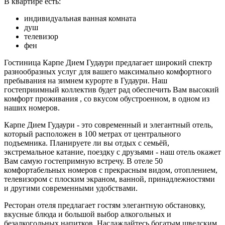
В квартире есть:
индивидуальная ванная комната
душ
телевизор
фен
Гостиница Карпе Дием Гудаури предлагает широкий спектр
разнообразных услуг для вашего максимально комфортного
пребывания на зимнем курорте в Гудаури. Наш
гостеприимный коллектив будет рад обеспечить Вам высокий
комфорт проживания , со вкусом обустроенном, в одном из
наших номеров.
Карпе Дием Гудаури - это современный и элегантный отель,
который расположен в 100 метрах от центрального
подъемника. Планируете ли вы отдых с семьёй,
экстремальное катание, поездку с друзьями - наш отель окажет
Вам самую гостепримную встречу. В отеле 50
комфортабельных номеров с прекрасным видом, отоплением,
телевизором с плоским экраном, ванной, принадлежностями
и другими современными удобствами.
Ресторан отеля предлагает гостям элегантную обстановку,
вкусные блюда и большой выбор алкогольных и
безалкогольных напитков. Наслаждайтесь богатым шведским