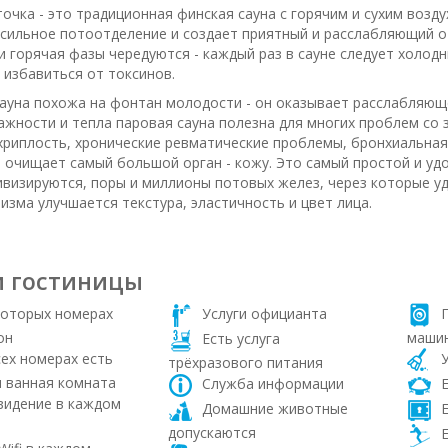
очка - это традиционная финская сауна с горячим и сухим возду
сильное потоотделение и создает приятный и расслабляющий о
и горячая фазы чередуются - каждый раз в сауне следует холод
 избавиться от токсинов.
ауна похожа на фонтан молодости - он оказывает расслабляюще
ажности и тепла паровая сауна полезна для многих проблем со з
хриплость, хронические ревматические проблемы, бронхиальная 
 очищает самый большой орган - кожу. Это самый простой и удо
ивизируются, поры и миллионы потовых желез, через которые у
изма улучшается текстура, эластичность и цвет лица.
и гостиницы
оторых номерах
Услуги официанта
П
он
маши
Есть услуга
ех номерах есть
У
трёхразового питания
 ванная комната
Служба информации
Е
идение в каждом
Домашние животные
Е
допускаются
Е