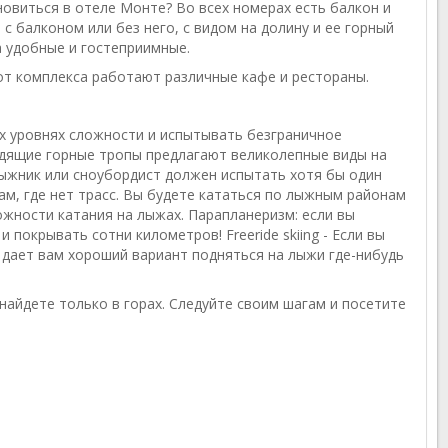
овиться в отеле Монте? Во всех номерах есть балкон и
с балконом или без него, с видом на долину и ее горный
а удобные и гостеприимные.
 от комплекса работают различные кафе и рестораны.
ех уровнях сложности и испытывать безграничное
одящие горные тропы предлагают великолепные виды на
 лыжник или сноубордист должен испытать хотя бы один
ам, где нет трасс. Вы будете кататься по лыжным районам
ожности катания на лыжах. Парапланеризм: если вы
покрывать сотни километров! Freeride skiing - Если вы
и дает вам хороший вариант подняться на лыжи где-нибудь
айдете только в горах. Следуйте своим шагам и посетите