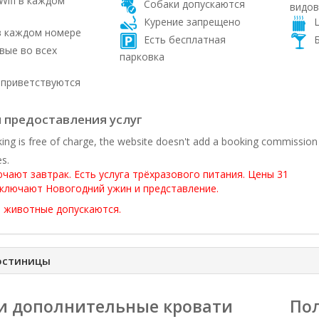
Wifi в каждом
Собаки допускаются
видов
Курение запрещено
Ц
 каждом номере
Есть бесплатная
Б
ые во всех
парковка
приветствуются
 предоставления услуг
ing is free of charge, the website doesn't add a booking commission
es.
чают завтрак. Есть услуга трёхразового питания. Цены 31
ключают Новогодний ужин и представление.
 животные допускаются.
остиницы
и дополнительные кровати
Пол