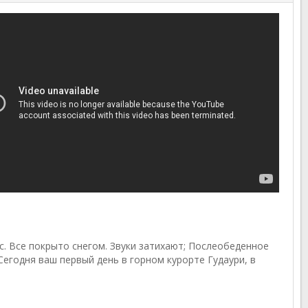
с. Все покрыто снегом. Звуки затихают; Послеобеденное
Сегодня ваш первый день в горном курорте Гудаури, в