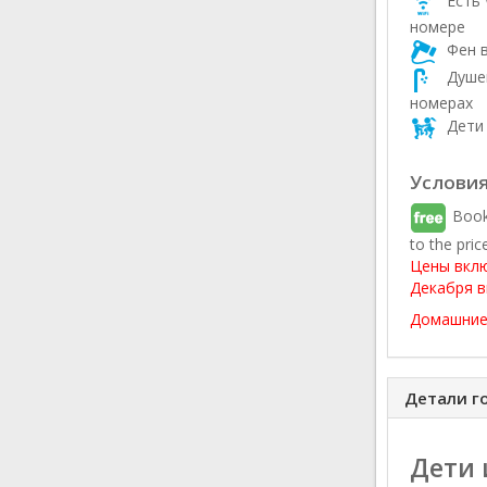
Есть 
номере
Фен в
Душев
номерах
Дети 
Условия
Book
to the pric
Цены вклю
Декабря в
Домашние
Детали г
Дети 