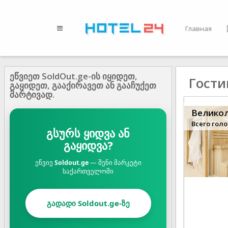
Главная
ეწვიეთ SoldOut.ge-ის იყიდეთ,
Гости
გაყიდეთ, გააქირავეთ ან გააჩუქეთ
მარტივად.
Велико
Всего голо
გსურს ყიდვა ან
გაყიდვა?
ეწვიე
Soldout.ge
— შენი მარკეტი
საქართველოში
გადადი Soldout.ge-ზე