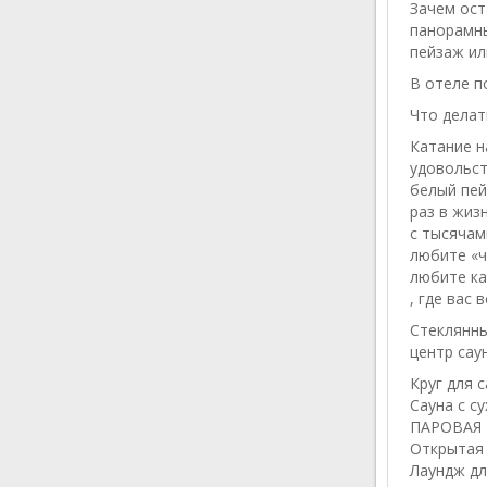
Зачем ост
панорамны
пейзаж ил
В отеле п
Что делат
Катание н
удовольст
белый пей
раз в жиз
с тысячам
любите «ч
любите ка
, где вас
Стеклянны
центр сау
Круг для 
Сауна с су
ПАРОВАЯ 
Открытая
Лаундж дл