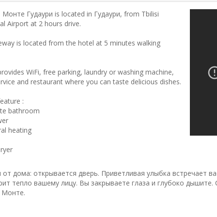
Монте Гудаури is located in Гудаури, from Tbilisi
al Airport at 2 hours drive.
leway is located from the hotel at 5 minutes walking
provides WiFi, free parking, laundry or washing machine,
rvice and restaurant where you can taste delicious dishes.
eature :
ate bathroom
wer
ral heating
dryer
 от дома: открывается дверь. Приветливая улыбка встречает ва
рит тепло вашему лицу. Вы закрываете глаза и глубоко дышите. 
 Монте.