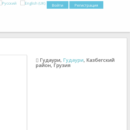
Войти
Регистрация
Гудаури
,
Гудаури
,
Казбегский
район
,
Грузия