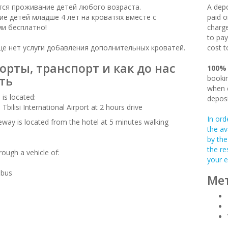
ся проживание детей любого возраста.
A depo
е детей младше 4 лет на кроватях вместе с
paid o
и бесплатно!
charge
to pay
це нет услуги добавления дополнительных кроватей.
cost t
орты, транспорт и как до нас
100%
ть
bookin
when c
is located:
deposi
Tbilisi International Airport at 2 hours drive
In ord
leway is located from the hotel at 5 minutes walking
the av
by the
the re
rough a vehicle of:
your e
-bus
Мет