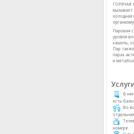
ГОРЯЧАЯ т
вызывает 
холодная 
организму
Паровая с
уровня вл
кашель, о
Пар также
парах акт
и метабол
Услуг
В нек
есть балк
Во вс
отдельная
Телев
номере