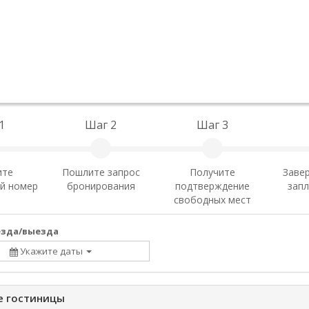
1
Шаг 2
Шаг 3
ите
Пошлите запрос
Получите
Заве
й номер
бронирования
подтверждение
запл
свободных мест
езда/выезда
Укажите даты
е гостиницы