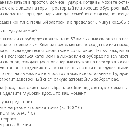
анавливаться в простом домике Гудаури, когда вы можете остан
е окна с видом на горы. Просторный или хорошо обустроенный, 
и скалистые горы, для пары или для семейного отдыха, но всегд
одают континентальный завтрак, а в пределах 10 минут ходьбы
ь в Гудаури зимой?
а лыжах и сноуборде: скользить по 57 км лыжных склонов на вс
вие от горных лыж. Зимний поход: мягкие восходящие или нисх
заж. Наслаждайтесь спокойствием со склонов. Heli-ski: каждый
ни. Наслаждаться катанием на лыжах или сноуборде по тем мест
и склонов, ожидающих своих первых спусков на всех уровнях сл
увство восхождения», вы сможете оставаться в воздухе часами и 
таться на лыжах, но не «просто» и «как все остальные», Гудаур
 встретит девственный снег, откуда автомобиль заберет вас.
й фасад позволяет вам выбрать особый вид света, который вы н
н. Сделайте глубокий вдох. Это ваш момент.
сауны предлагает:
хим нагревом / горячая точка (75-100 ° C)
КОМНАТА (45 ° C)
 терраса
я расслабления