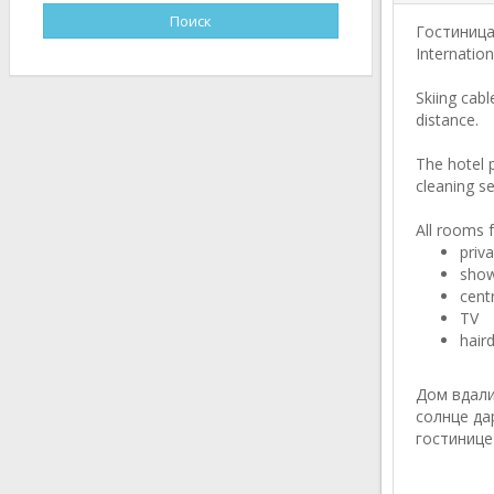
Гостиница 
Internation
Skiing cab
distance.
The hotel 
cleaning se
All rooms f
priv
sho
cent
TV
hair
Дом вдали
солнце да
гостинице