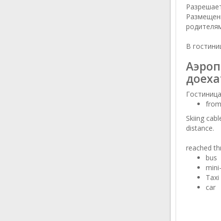
Разрешает
Размещени
родителям
В гостини
Аэроп
доеха
Гостиница 
from 
Skiing cab
distance.
reached th
bus
mini
Taxi
car