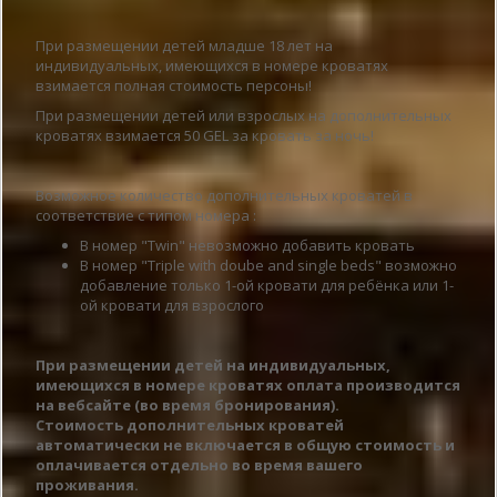
При размещении детей младше 18 лет на
индивидуальных, имеющихся в номере кроватях
взимается полная стоимость персоны!
При размещении детей или взрослых на дополнительных
кроватях взимается 50 GEL за кровать за ночь!
Возможное количество дополнительных кроватей в
соответствие с типом номера :
В номер "Twin" невозможно добавить кровать
В номер "Triple with doube and single beds" возможно
добавление только 1-ой кровати для ребёнка или 1-
ой кровати для взрослого
При размещении детей на индивидуальных,
имеющихся в номере кроватях оплата производится
на вебсайте (во время бронирования).
Стоимость дополнительных кроватей
автоматически не включается в общую стоимость и
оплачивается отдельно во время вашего
проживания.