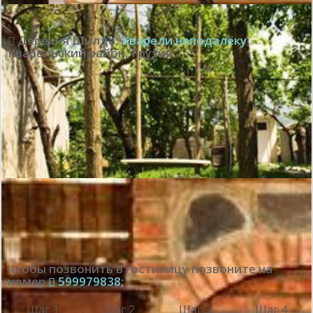
Деревня Шилда
,
Кварели неподалёку
,
Кварельский район
,
Грузия
чтобы позвонить в гостиницу позвоните на
номер
599979838;
Шаг 1
Шаг 2
Шаг 3
Шаг 4