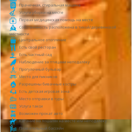
Прачечная, стиральная машина
Услуги уборки на месте
Первая медицинская помощь на месте
Собственность расположена в тихой/деревенской
местности
Центральное отопление
Есть свой ресторан
Есть частный сад
Наблюдение за птицами неподалёку
Прогулочный бульвар
Место для пикников
Разрешены бивачные костры
Есть детская игровая зона
Место отправки в туры
Услуга такси
Возможен прокат авто
Катание на лошалях на месте или неподалёку
Плавательный бассейн