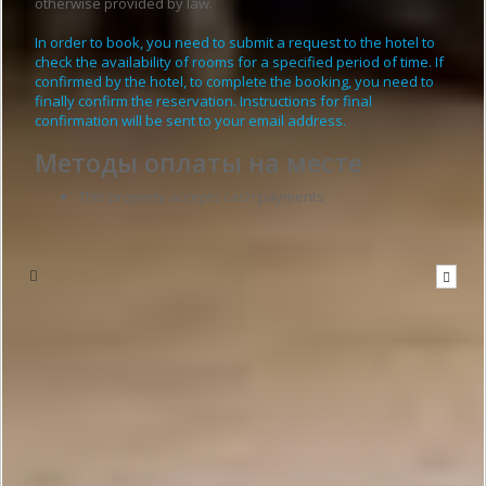
otherwise provided by law.
In order to book, you need to submit a request to the hotel to
check the availability of rooms for a specified period of time. If
confirmed by the hotel, to complete the booking, you need to
finally confirm the reservation. Instructions for final
confirmation will be sent to your email address.
Методы оплаты на месте
This property accepts cash payments
Написать в гостиницу
Для отправки сообщения
необходима авторизация на
сайте