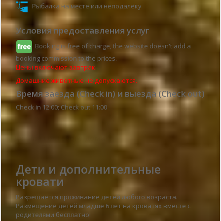
Рыбалка на месте или неподалёку
Условия предоставления услуг
Booking is free of charge, the website doesn't add a
booking commission to the prices.
Цены включают завтрак.
Домашние животные не допускаются.
Время заезда (Check in) и выезда (Check out)
Check in 12:00; Check out 11:00
Детали гостевого дома
Дети и дополнительные
кровати
Разрешается проживание детей любого возраста.
Размещение детей младше 6 лет на кроватях вместе с
родителями бесплатно!