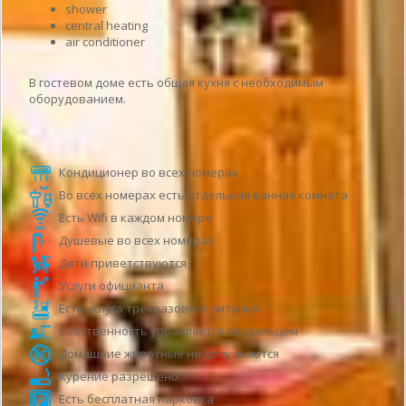
shower
central heating
air conditioner
В гостевом доме есть общая кухня с необходимым
оборудованием.
Услуги гостевого дома
Кондиционер во всех номерах
Во всех номерах есть отдельная ванная комната
Есть Wifi в каждом номере
Душевые во всех номерах
Дети приветствуются
Услуги официанта
Есть услуга трёхразового питания
Собственность управляется владельцем
Домашние животные не допускаются
Курение разрешено
Есть бесплатная парковка