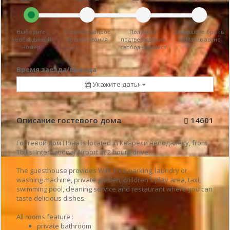
Выберите
Пошлите запрос
Получите
Завершите бронь
необходимый
бронирования
подтверждение
заплатив аванс
номер
свободных мест
Время заезда/выезда
Укажите даты
Описание гостевого дома
14601
Гостевой дом Нона is located in Кварели неподалёку, from
Tbilisi International Airport at 2 hours drive.
The guesthouse provides WiFi, free parking, laundry or
washing machine, private garden, children's play area, taxi,
swimming pool, cleaning service and restaurant where you can
taste delicious dishes.
All rooms feature :
private bathroom