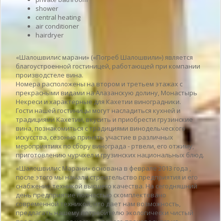
shower
central heating
air conditioner
hairdryer
«Шалошвилис марани» («Погреб Шалошвили») является
благоустроенной гостиницей, работающей при компании
производстеле вина.
Номера расположены на втором и третьем этажах с
прекрасными видами на Алазанскую долину, Монастырь
Некреси и характерные для Кахетии виноградники.
Гости нашей гостиницы могут насладиться кухней и
традициями Кахетии, вкусить и приобрести грузинские
вина, познакомиться с традициями винодельческого
искусства, сезонно принять участие в различных
мероприятиях по сбору винограда - ртвели, его отжиму,
приготовлению чурчхел и грузинских национальных блюд.
«Шалошвилис Марани» основана в феврале 2013 года ,
после этого мы начали строительство предприятия и его
снабжение техникой высшего качества. На сегодняшний
день предприятие полностью скомплектовано
современной техникой, что дает нам возможность,
предлагать нашему потребителю экологически чистый