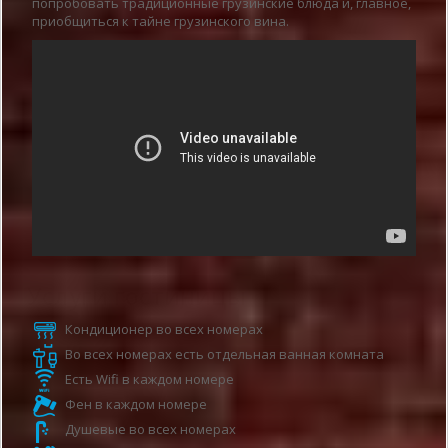
попробовать традиционные грузинские блюда и, главное,
приобщиться к тайне грузинского вина.
Услуги гостиницы
Кондиционер во всех номерах
Во всех номерах есть отдельная ванная комната
Есть Wifi в каждом номере
Фен в каждом номере
Душевые во всех номерах