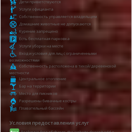
Дети приветствуются
Услуги официанта
Собственность управляется владельцем
Домашние животные не допускаются
Курение запрещено
Есть бесплатная парковка
Услуги уборки на месте
Вход и условия для лиц с ограниченными
возможностями
Собственность расположена в тихой/деревенской
местности
Центральное отопление
Бар на территории
Место для пикников
Разрешены бивачные костры
Плавательный бассейн
Условия предоставления услуг
Booking is free of charge, the website doesn't add a