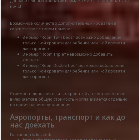
дополнительных кроватях взимается 80 GEL за кровать за
ночь!
Возможное количество дополнительных кроватей в
соответствие с типом номера :
В номер "Room Twin beds" возможно добавление
только 1-ой кровати для ребёнка или 1-ой кровати
для взрослого
В номер "Room Triple" невозможно добавить
кровать!
В номер "Room Double bed" возможно добавление
только 1-ой кровати для ребёнка или 1-ой кровати
для взрослого
Стоимость дополнительных кроватей автоматически не
включается в общую стоимость и оплачивается отдельно
во время вашего проживания.
Аэропорты, транспорт и как до
нас доехать
Гостиница is located:
from Tbilisi International Airport at 2 hours and 30