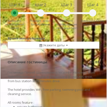
Шаг 1
Шаг 2
Шаг 3
Шаг 4
Выберите
Пошлите запрос
Получите
Завершите бронь
необходимый
бронирования
подтверждение
заплатив аванс
номер
свободных мест
Время заезда/выезда
Укажите даты
Описание гостиницы
25188
Гостиница Погреб Шалошвили is located in Кварели, from
Tbilisi International Airport at 2 hours and 30 minutes drive,
from bus station at 20 minutes drive.
The hotel provides WiFi, free parking, swimming pool and
cleaning service.
All rooms feature :
private bathroom