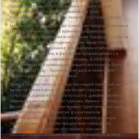
продукт, большая часть которого производится из
собранных в нашем винограднике лучших сортов
Саперави (виноградник, посаженный в зоне
Киндзмараули), Ркацители и Зеленого сорта винограда.
Нужно отметить и то, что до основания предприятия наша
семья с втечение долгого времени сохраняла и
передавала из поколения в поколение традицию ухода за
грузинской лозой и виноделия, о чем свидетельствует и
то, что вино, поизведенное основателем компании,
Алексием Шалошвили, в фестивале произведенного в
семье вина дважды завоевало медаль, в 2009 году –
золотая медаль в номинации лучшего восточного белого
вина и в 2012 году – бронзовая медаль в номинации
лучшего восточного белого вина.
Вместе с развитием производства нашей основной целью
является также ознокомление гостей с грузинской
культурой, одной из средств которого, думаем, является
именно развитие виннного туризма. Именно поэтому, мы
решили предложить гостям полный туристический пакет,
для чего вблизи предприятия, в кахетинском
винограднике построена гостиница малого размера.
Пришедшим к нам гостям предлагаем совершенно
комфортную, спокойную обстановку; они смогут
насладится красивейшим видом на Алазанскую долину,