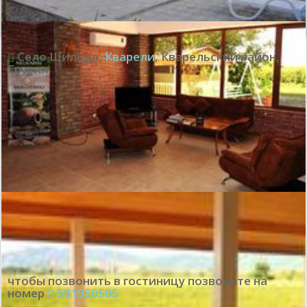
Село Шильда
,
Кварели
,
Кварельский район
,
Грузия
чтобы позвонить в гостиницу позвоните на
номер
591950505