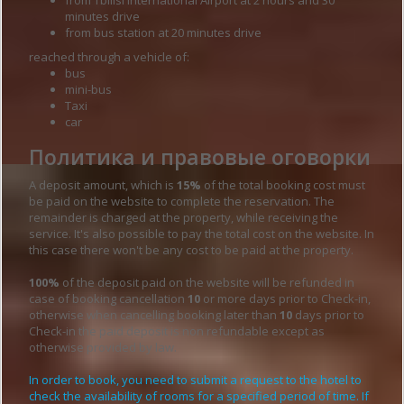
minutes drive
from bus station at 20 minutes drive
reached through a vehicle of:
bus
mini-bus
Taxi
car
Политика и правовые оговорки
A deposit amount, which is
15%
of the total booking cost must
be paid on the website to complete the reservation. The
remainder is charged at the property, while receiving the
service. It's also possible to pay the total cost on the website. In
this case there won't be any cost to be paid at the property.
100%
of the deposit paid on the website will be refunded in
case of booking cancellation
10
or more days prior to Check-in,
otherwise when cancelling booking later than
10
days prior to
Check-in the paid deposit is non refundable except as
otherwise provided by law.
In order to book, you need to submit a request to the hotel to
check the availability of rooms for a specified period of time. If