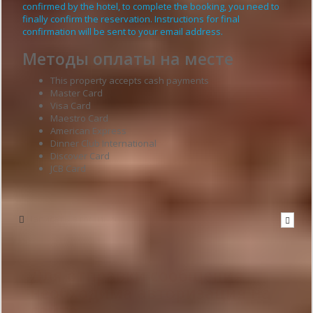
confirmed by the hotel, to complete the booking, you need to
finally confirm the reservation. Instructions for final
confirmation will be sent to your email address.
Методы оплаты на месте
This property accepts cash payments
Master Card
Visa Card
Maestro Card
American Express
Dinner Club International
Discover Card
JCB Card
Написать в гостиницу
Для отправки сообщения
необходима авторизация на
сайте