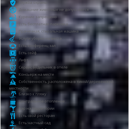
Служба охраны
Домашние животные не допускаются
Курение запрещено
Есть бесплатная парковка
Прачечная, стиральная машина
Услуги уборки на месте
Есть конференц зал
Есть сейф
Лифт
Сервис Будильник в отеле
Консьерж на месте
Собственность расположена в тихой/деревенской
местности
Близко к пляжу
Центральное отопление
Бар на территории
Есть свой ресторан
Есть частный сад