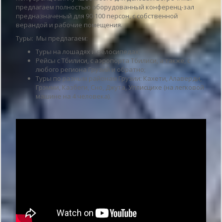
предлагаем полностью оборудованный конференц-зал
предназначеный для 90-100 персон, с собственной
верандой и рабочие помещения.
Туры: Мы предлагаем:
Туры на лошадях и велосипедах;
Рейсы с Тбилиси, с аэропорта Тбилиси, а также, с
любого региона Грузий и обратно;
Туры по разным районам Грузии: Кахети, Алаверди,
Грэмми, Казбеги, Сно, Джута, Уплисцихе (на легковой
машине на 4 человека).