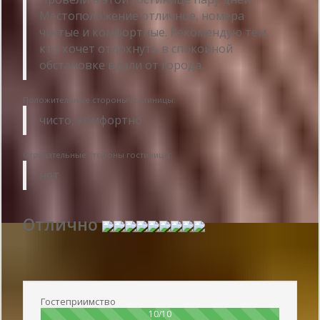
Местоположение отличное, номера
чистые и комфортные. Рекомендую тем,
кто хочет отдохнуть в спокойной
обстановке вдали от города.
Положительные стороны гостиницы:
чисто, комфортно
Отрицательные стороны гостиницы:
нет
Отлично
Дата публикации 2018-05-03 19:40:00: Имя пользователя :
Александр -
Пара
Гостеприимство
100%
10/10