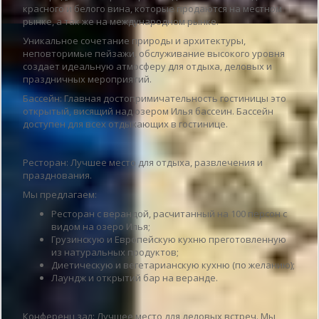
красного и белого вина, которые продаются на местном
рынке, а так же на международном рынке.
Уникальное сочетание природы и архитектуры,
неповторимые пейзажи, обслуживание высокого уровня
создает идеальную атмосферу для отдыха, деловых и
праздничных мероприятий.
Бассейн: Главная достопримичательность гостиницы это
открытый, висящий над озером Илья бассеин. Бассейн
доступен для всех отдыхающих в гостинице.
Ресторан: Лучшее место для отдыха, развлечения и
празднования.
Мы предлагаем:
Ресторан с верандой, расчитанный на 100 персон с
видом на озеро Илья;
Грузинскую и Европейскую кухню преготовленную
из натуральных продуктов;
Диетическую и вегетарианскую кухню (по желанию);
Лаундж и открытий бар на веранде.
Конференц зал: Лучшее место для деловых встреч. Мы