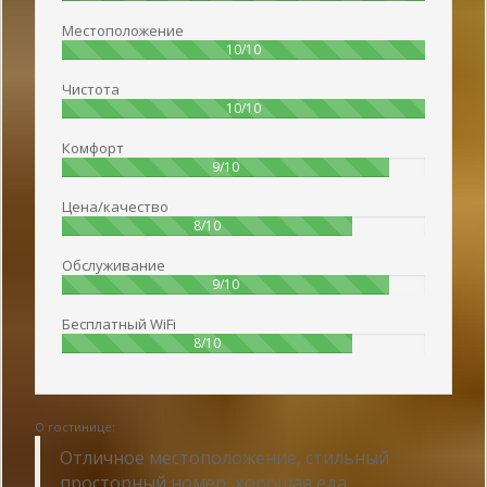
Местоположение
100%
10/10
Чистота
100%
10/10
Комфорт
90%
9/10
Цена/качество
80%
8/10
Обслуживание
90%
9/10
Бесплатный WiFi
80%
8/10
О гостинице:
Отличное местоположение, стильный
просторный номер, хорошая еда.