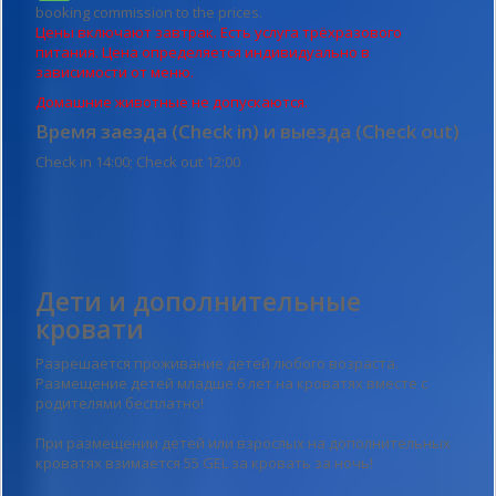
booking commission to the prices.
Цены включают завтрак. Есть услуга трёхразового
питания. Цена определяется индивидуально в
зависимости от меню.
Домашние животные не допускаются.
Время заезда (Check in) и выезда (Check out)
Check in 14:00; Check out 12:00
Детали гостиницы
Дети и дополнительные
кровати
Разрешается проживание детей любого возраста.
Размещение детей младше 6 лет на кроватях вместе с
родителями бесплатно!
При размещении детей или взрослых на дополнительных
кроватях взимается 55 GEL за кровать за ночь!