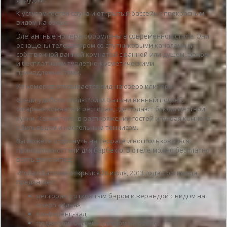
К услугам гостей сауна и открытый бассейн с прекрасным
видом на озеро.
Элегантные номера оформлены в современном стиле. Они
оснащены телевизором со спутниковыми каналами и
собственной ванной комнатой с ванной или душем, феном
и бесплатными туалетно-косметическими
принадлежностями.
Из номеров открывается вид на озеро или горы.
Среди удобств отеля Ройал Батони винный погреб,
сигарная комната и ресторан, где подают блюда местной
кухни. Кроме того, в распоряжении гостей игровая комната
с бильярдом и настольным теннисом.
Вы можете отдохнуть на террасе и воспользоваться
принадлежностями для барбекю. В отеле можно бесплатно
взять велосипед.
«Ройал Батони» открылся 26 июля, 2013 года. Гостиница
предлагает:
ресторан с открытым баром и верандой с видом на
озеро «Илья»;
конференц-зал;
подвесной бассейн с видом на озеро;