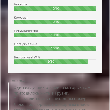
Чистота
100%
10/10
Комфорт
100%
10/10
Цена/качество
100%
10/10
Обслуживание
100%
10/10
Бесплатный WiFi
90%
9/10
О гостинице:
Один из лучших отелей, в которых нам
приходилось жить в Грузии.
Останавливались в шикарном номере
Люкс. Просторный, с шикарным видом,