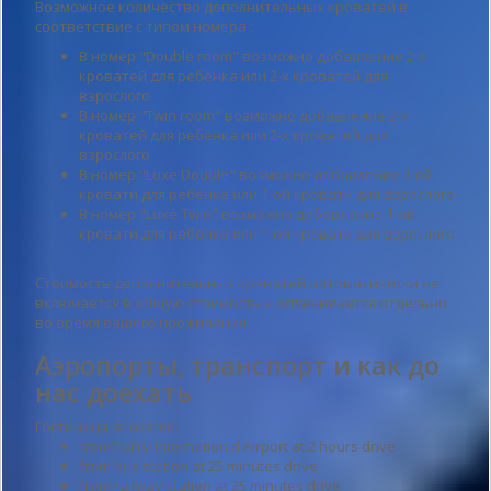
Возможное количество дополнительных кроватей в
соответствие с типом номера :
В номер "Double room" возможно добавление 2-х
кроватей для ребёнка или 2-х кроватей для
взрослого
В номер "Twin room" возможно добавление 2-х
кроватей для ребёнка или 2-х кроватей для
взрослого
В номер "Luxe Double" возможно добавление 1-ой
кровати для ребёнка или 1-ой кровати для взрослого
В номер "Luxe Twin" возможно добавление 1-ой
кровати для ребёнка или 1-ой кровати для взрослого
Стоимость дополнительных кроватей автоматически не
включается в общую стоимость и оплачивается отдельно
во время вашего проживания.
Аэропорты, транспорт и как до
нас доехать
Гостиница is located:
from Tbilisi International Airport at 2 hours drive
from bus station at 25 minutes drive
from railway station at 25 minutes drive