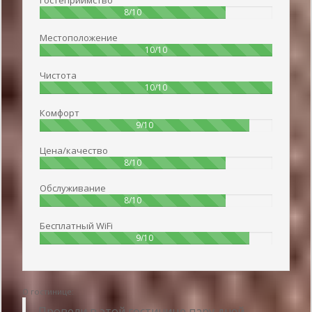
Гостеприимство
80%
8/10
Местоположение
100%
10/10
Чистота
100%
10/10
Комфорт
90%
9/10
Цена/качество
80%
8/10
Обслуживание
80%
8/10
Бесплатный WiFi
90%
9/10
О гостинице:
Провели в этой гостинице пару дней.