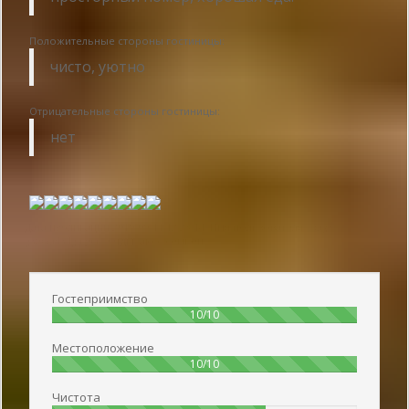
Положительные стороны гостиницы:
чисто, уютно
Отрицательные стороны гостиницы:
нет
Дата публикации 2019-09-11 12:23:14: Имя пользователя :
ნიკა
ვარსიმაშვილი - Отдыхаю с семьёй
Гостеприимство
100%
10/10
Местоположение
100%
10/10
Чистота