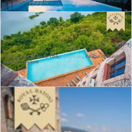
Превосходно:
9.2
Показать все отзывы
Кварели, Илиас Тба
,
Кварели
,
Кварельский
район
,
Грузия