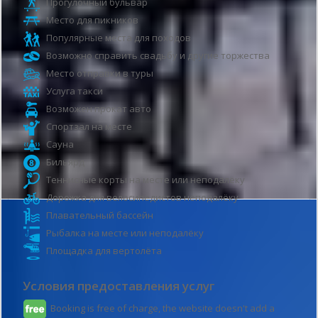
Прогулочный бульвар
Место для пикников
Популярные места для походов
Возможно справить свадьбу и другие торжества
Место отправки в туры
Услуга такси
Возможен прокат авто
Спортзал на месте
Сауна
Бильярд
Теннисные корты на месте или неподалёку
Дорожка для велосипедистов неподалёку
Плавательный бассейн
Рыбалка на месте или неподалёку
Площадка для вертолёта
Условия предоставления услуг
Booking is free of charge, the website doesn't add a