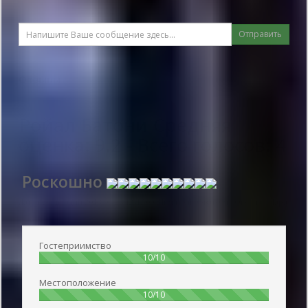
Отправить
Отзывы
Ройал Батони
Средняя
оценка:
9.2
- Всего голосов:
4
Роскошно
Дата публикации 2018-06-16 12:47:00: Имя пользователя :
Оксана - Пара
Гостеприимство
100%
10/10
Местоположение
100%
10/10