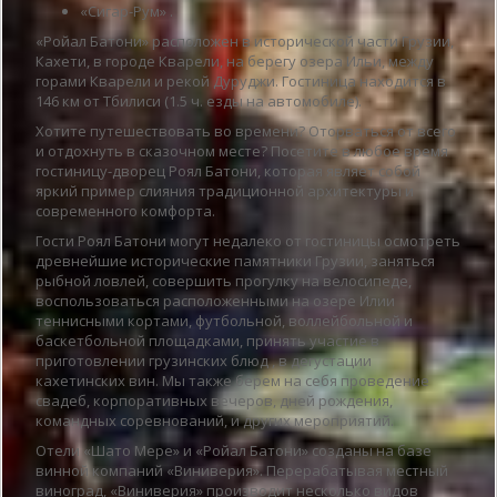
«Сигар-Рум» .
«Ройал Батони» расположен в исторической части Грузии,
Кахети, в городе Кварели, на берегу озера Ильи, между
горами Кварели и рекой Дуруджи. Гостиница находится в
146 км от Тбилиси (1.5 ч. езды на автомобиле).
Хотите путешествовать во времени? Оторваться от всего
и отдохнуть в сказочном месте? Посетите в любое время
гостиницу-дворец Роял Батони, которая являет собой
яркий пример слияния традиционной архитектуры и
современного комфорта.
Гости Роял Батони могут недалеко от гостиницы осмотреть
древнейшие исторические памятники Грузии, заняться
рыбной ловлей, совершить прогулку на велосипеде,
воспользоваться расположенными на озере Илии
теннисными кортами, футбольной, воллейбольной и
баскетбольной площадками, принять участие в
приготовлении грузинских блюд , в дегустации
кахетинских вин. Мы также берем на себя проведение
свадеб, корпоративных вечеров, дней рождения,
командных соревнований, и других мероприятий.
Отели «Шато Мере» и «Ройал Батони» созданы на базе
винной компаний «Виниверия». Перерабатывая местный
виноград, «Виниверия» производит несколько видов