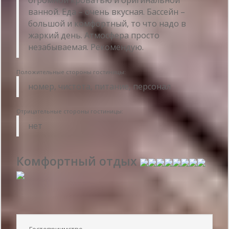
огромной кроватью и оригинальной
ванной. Еда – очень вкусная. Бассейн –
большой и комфортный, то что надо в
жаркий день. Атмосфера просто
незабываемая. Рекомендую.
Положительные стороны гостиницы:
номер, чистота, питание, персонал
Отрицательные стороны гостиницы:
нет
Комфортный отдых
Дата публикации 2018-06-16 08:15:00: Имя пользователя :
Алена -
Отдыхаю с семьёй