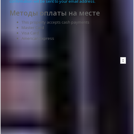
confirmation will be sent to your email address.
Методы оплаты на месте
This property accepts cash payments
Master Card
Visa Card
American Express
Написать в гостиницу
Для отправки сообщения
необходима авторизация на
сайте