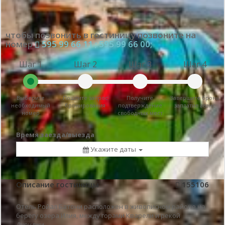
чтобы позвонить в гостиницу позвоните на
номер
595 99 66 11 ; 595 99 66 00;
Шаг 1
Шаг 2
Шаг 3
Шаг 4
Выберите
Пошлите запрос
Получите
Завершите бронь
необходимый
бронирования
подтверждение
заплатив аванс
номер
свободных мест
Время заезда/выезда
Укажите даты
Описание гостиницы
155106
Отель Ройал Батони расположен в живописном районе на
берегу озера Илия, между горами Кварели и рекой
Дуруджи.