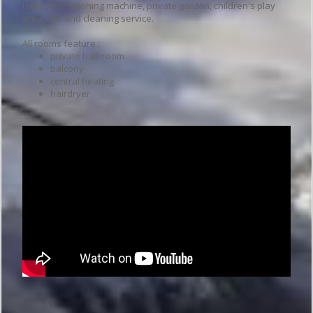
laundry or washing machine, private garden, children's play
area, taxi and cleaning service.
All rooms feature :
private bathroom
balcony
central heating
hairdryer
Услуги гостевого дома