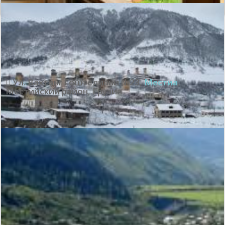
Великолепно:
10
Показать все отзывы
Ул. Вахтанг Гоштелиани №23
,
Местиа
,
Местийский район
,
Грузия