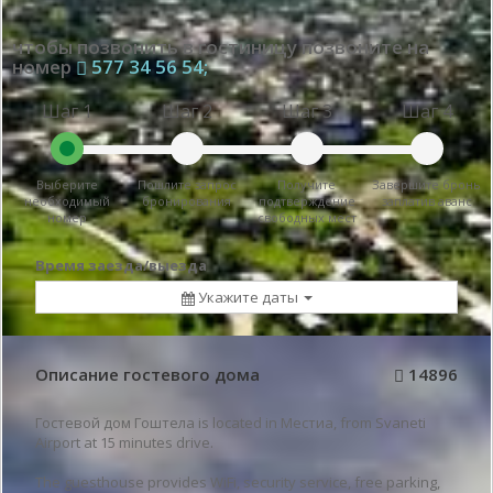
чтобы позвонить в гостиницу позвоните на
номер
577 34 56 54;
Шаг 1
Шаг 2
Шаг 3
Шаг 4
Выберите
Пошлите запрос
Получите
Завершите бронь
необходимый
бронирования
подтверждение
заплатив аванс
номер
свободных мест
Время заезда/выезда
Укажите даты
Описание гостевого дома
14896
Гостевой дом Гоштела is located in Местиа, from Svaneti
Airport at 15 minutes drive.
The guesthouse provides WiFi, security service, free parking,