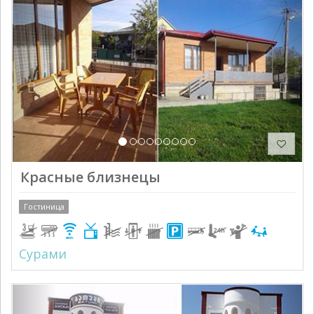
Previous
Next
Красные близнецы
Гостиница
Сурами
Previous
Next