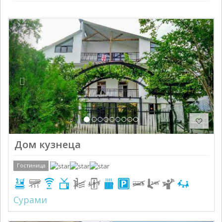
Previous
Next
Дом кузнеца
Гостиница
Сурами