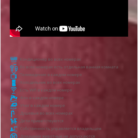
Услуги апартотеля
Кондиционер во всех номерах
Во всех номерах есть отдельная ванная комната
Телевидение в каждом номере
Холодильник во всех номерах
Есть Wifi в каждом номере
Фен в каждом номере
Утюг в каждом номере
Душевые во всех номерах
Дети приветствуются
Собственность управляется владельцем
Домашние животные не допускаются