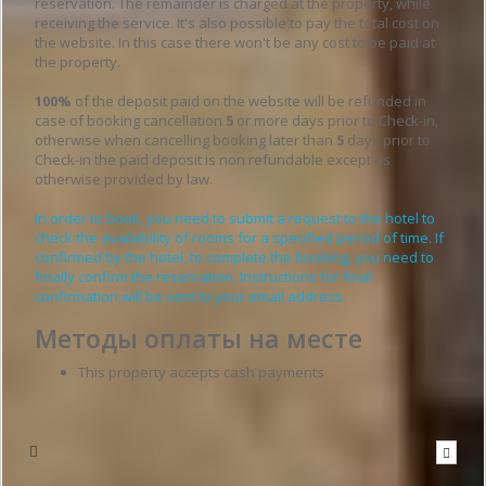
reservation. The remainder is charged at the property, while
receiving the service. It's also possible to pay the total cost on
the website. In this case there won't be any cost to be paid at
the property.
100%
of the deposit paid on the website will be refunded in
case of booking cancellation
5
or more days prior to Check-in,
otherwise when cancelling booking later than
5
days prior to
Check-in the paid deposit is non refundable except as
otherwise provided by law.
In order to book, you need to submit a request to the hotel to
check the availability of rooms for a specified period of time. If
confirmed by the hotel, to complete the booking, you need to
finally confirm the reservation. Instructions for final
confirmation will be sent to your email address.
Методы оплаты на месте
This property accepts cash payments
Написать в гостиницу