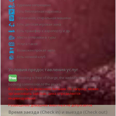
Курение запрещено
Есть бесплатная парковка
Прачечная, стиральная машина
Есть детская игровая зона
Есть трансфер к аэропорту и др.
Место отправки в туры
Услуга такси
Возможен прокат авто
Есть ночной клуб
Условия предоставления услуг
Booking is free of charge, the website doesn't add a
booking commission to the prices.
В стоимость не включено питание. По запросу, можно
организовать завтрак, цена определяется
индивидуально!
Размещение домашних животных не допускается.
Время заезда (Check in) и выезда (Check out)