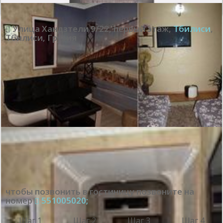
Улица Хандзтели 9/22, первый этаж
,
Тбилиси
,
Тбилиси
,
Грузия
чтобы позвонить в гостиницу позвоните на
номер
551005020;
Шаг 1
Шаг 2
Шаг 3
Шаг 4