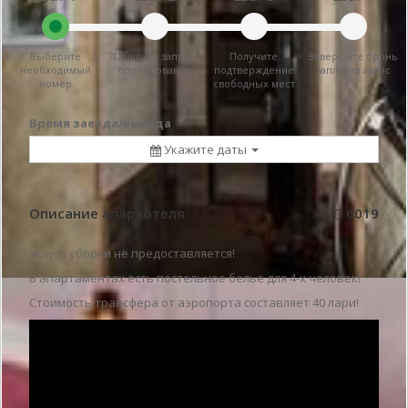
Выберите
Пошлите запрос
Получите
Завершите бронь
необходимый
бронирования
подтверждение
заплатив аванс
номер
свободных мест
Время заезда/выезда
Укажите даты
Описание апартотеля
6019
Услуга уборки не предоставляется!
В апартаментах есть постельное белье для 4-х человек!
Стоимость трансфера от аэропорта составляет 40 лари!