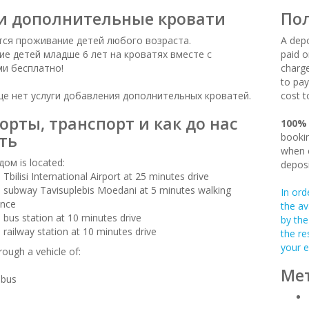
и дополнительные кровати
Пол
ся проживание детей любого возраста.
A depo
е детей младше 6 лет на кроватях вместе с
paid o
и бесплатно!
charge
to pay
це нет услуги добавления дополнительных кроватей.
cost t
орты, транспорт и как до нас
100%
ть
bookin
when c
ом is located:
deposi
Tbilisi International Airport at 25 minutes drive
 subway Tavisuplebis Moedani at 5 minutes walking
In ord
ance
the av
 bus station at 10 minutes drive
by the
 railway station at 10 minutes drive
the re
your e
rough a vehicle of:
Мет
-bus