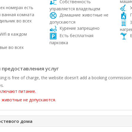
маши
Собственность
ех номерах есть
У
управляется владельцем
 ванная комната
Домашние животные не
Г
ильник во всех
допускаются
Э
Курение запрещено
нагре
Wifi в каждом
Есть бесплатная
Б
парковка
ые во всех
 предоставления услуг
ing is free of charge, the website doesn't add a booking commission
es.
ключают питание.
 животные не допускаются.
остевого дома