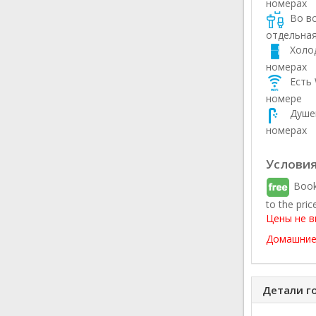
номерах
Во вс
отдельная
Холод
номерах
Есть 
номере
Душев
номерах
Условия
Book
to the pric
Цены не в
Домашние
Детали г