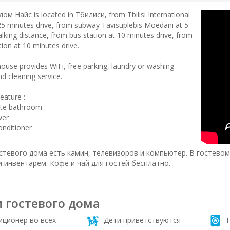
ом Найс is located in Тбилиси, from Tbilisi International
 25 minutes drive, from subway Tavisuplebis Moedani at 5
lking distance, from bus station at 10 minutes drive, from
tion at 10 minutes drive.
ouse provides WiFi, free parking, laundry or washing
d cleaning service.
eature :
ate bathroom
wer
onditioner
стевого дома есть камин, телевизоров и компьютер. В гостево
и инвентарём. Кофе и чай для гостей бесплатно.
и гостевого дома
ционер во всех
Дети приветствуются
П