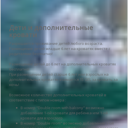
Детали гостиницы
Дети и дополнительные
кровати
Разрешается проживание детей любого возраста.
Размещение детей младше 6 лет на кроватях вместе с
родителями бесплатно!
Размещение детей до 6 лет на дополнительных кроватях
бесплатно!
При размещении детей старше 6 лет или взрослых на
дополнительных кроватях взимается 15 GEL за кровать за
ночь!
Возможное количество дополнительных кроватей в
соответствие с типом номера :
В номер "Double room with balcony" возможно
добавление 1-ой кровати для ребёнка или 1-ой
кровати для взрослого
В номер "Double room" возможно добавление 1-ой