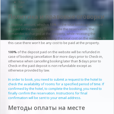
Taxi
car
Политика и правовые оговорки
A deposit amount, which is
15%
of the total booking cost must
be paid on the website to complete the reservation. The
remainder is charged at the property, while receiving the
service. It's also possible to pay the total cost on the website. In
this case there won't be any cost to be paid at the property.
100%
of the deposit paid on the website will be refunded in
case of booking cancellation
5
or more days prior to Check-in,
otherwise when cancelling booking later than
5
days prior to
Check-in the paid deposit is non refundable except as
otherwise provided by law.
In order to book, you need to submit a request to the hotel to
check the availability of rooms for a specified period of time. If
confirmed by the hotel, to complete the booking, you need to
finally confirm the reservation. Instructions for final
confirmation will be sent to your email address.
Методы оплаты на месте