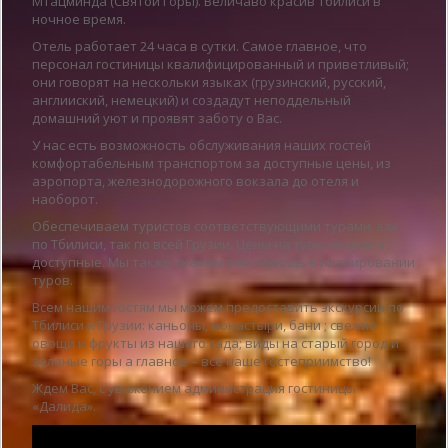
Мтацминда (Святой Горы). Величаво красив Тбилиси в
ночное время.
Отель работает 24 часа в сутки. Самое главное, что
персонал гостиницы квалифицированный и приветливый;
они говорят на нескольки языках (грузинский, русский,
англииский, немецкий) и создадут неподдельный
домашний уют и проявят заботу о Вас.
У нас есть возможность обслуживания наших гостей
комфортабельным транспортом за доступные цены, из
аэропорта, железнодорожного вокзала до отеля и
наоборот.
Обеспечиваем туристов соответствующими турами, как
по Тбилиси, так по всей Грузии. Цены на туры низкие и
доступные. Мы также окажем вам помощь в планировании
туров.
Всем нашим гостям мы можем предоставить экскурсии по
Тбилиси и Грузии: каньоны, монастыри, бани ; свежие
овощи и фрукты из нашего сада; виды на старый город и
зеленые горы а главное – всё наше гостеприимство!
Ждем Вас, с уважением администрация гостиницы
«Далида».