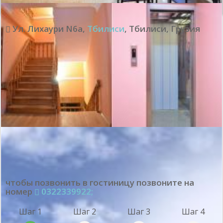
Ул. Лихаури N6a
,
Тбилиси
,
Тбилиси
,
Грузия
чтобы позвонить в гостиницу позвоните на
номер
0322339922;
Шаг 1
Шаг 2
Шаг 3
Шаг 4