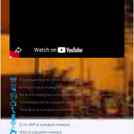
Услуги гостиницы
Кондиционер во всех номерах
В некоторых номерах есть балкон
Во всех номерах есть отдельная ванная комната
Телевидение в каждом номере
Телефон в каждом номере
Холодильник во всех номерах
Есть Wifi в каждом номере
Фен в каждом номере