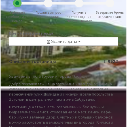
Выберите
Пошлите запрос
Получите
Завершите бронь
необходимый
бронирования
подтверждение
заплатив аванс
номер
свободных мест
Время заезда/выезда
Укажите даты
Описание гостиницы
9922
Уважаемые гости Грузии и города Тбилиси!
Добро пожаловать.Наша гостиница «Далида» оснащена
современной техникой. Отель «Далида» находится на
пересечении улих Долидзе и Лихаури, возле посольства
Эстонии, в центральной части р-на Сабуртало.
В гостинице 4 этажа, есть современный бесшумный
гидравлический лифт, столовая на 50 мест, камин, кафе-
бар , кухня,зеленый двор. С уютных и больших балконов
можно рассмотреть великолепный вид города Тбилиси и