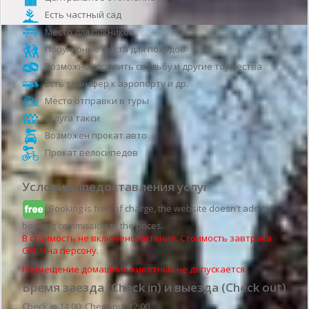
Есть частный сад
Место для пикников
Популярные места для походов
Возможно справить свадьбу и другие торжества
Есть трансфер к аэропорту и др.
Место отправки в туры
Услуга такси
Возможен прокат авто
Прокат велосипедов
Условия предоставления услуг
Booking is free of charge, the website doesn't add a
booking commission to the prices.
В стоимость не включено питание. Стоимость завтрака
GEL 9 на персону.
Размещение домашних животных не допускается.
Время заезда (Check in) и выезда (Check out)
Check in 14:00; Check out 12:00