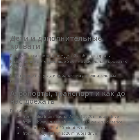
Детали гостиницы
Дети и дополнительные
кровати
Разрешается проживание детей любого возраста.
Размещение детей младше 5 лет на имеющихся кроватях
бесплатно!
В гостинице нет услуги добавления дополнительных
кроватей.
Аэропорты, транспорт и как до
нас доехать
Гостиница is located:
from Tbilisi International Airport at 20 minutes drive
from subway Rustaveli at 5 minutes walking distance
from bus station at 20 minutes drive
from railway station at 20 minutes drive