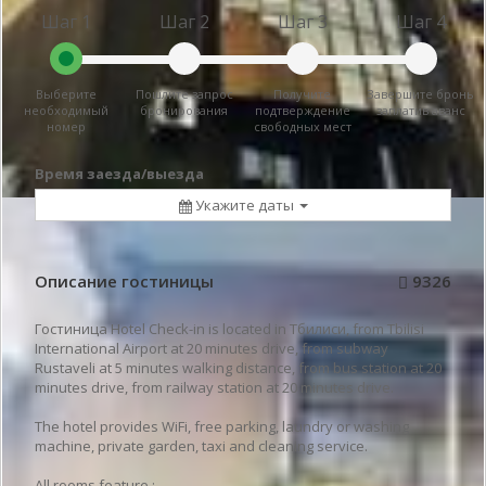
Шаг 1
Шаг 2
Шаг 3
Шаг 4
Выберите
Пошлите запрос
Получите
Завершите бронь
необходимый
бронирования
подтверждение
заплатив аванс
номер
свободных мест
Время заезда/выезда
Укажите даты
Описание гостиницы
9326
Гостиница Hotel Check-in is located in Тбилиси, from Tbilisi
International Airport at 20 minutes drive, from subway
Rustaveli at 5 minutes walking distance, from bus station at 20
minutes drive, from railway station at 20 minutes drive.
The hotel provides WiFi, free parking, laundry or washing
machine, private garden, taxi and cleaning service.
All rooms feature :