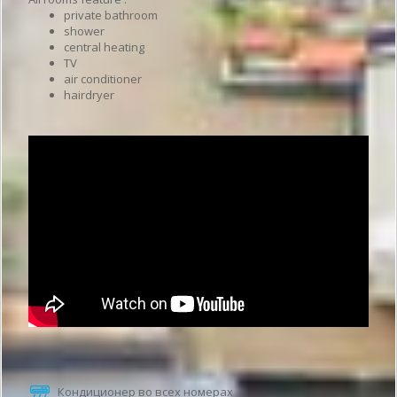
private bathroom
shower
central heating
TV
air conditioner
hairdryer
Услуги гостиницы
Кондиционер во всех номерах