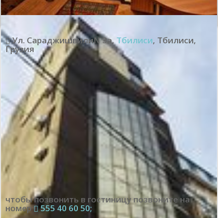
Ул. СараджишвилиN 3а
,
Тбилиси
,
Тбилиси
,
Грузия
чтобы позвонить в гостиницу позвоните на
номер
555 40 60 50;