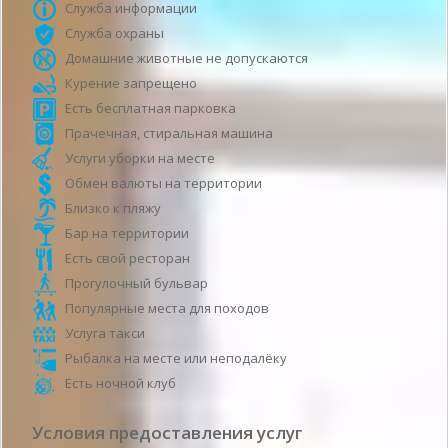
Служба информации
Служба охраны
Домашние животные не допускаются
Курение запрещено
Есть бесплатная парковка
Прачечная, стиральная машина
Услуги уборки на месте
Обмен валюты на территории
Близко к пляжу
Бар на территории
Есть свой ресторан
Прогулочный бульвар
Популярные места для походов
Услуга такси
Рыбалка на месте или неподалёку
Есть ночной клуб
Условия предоставления услуг