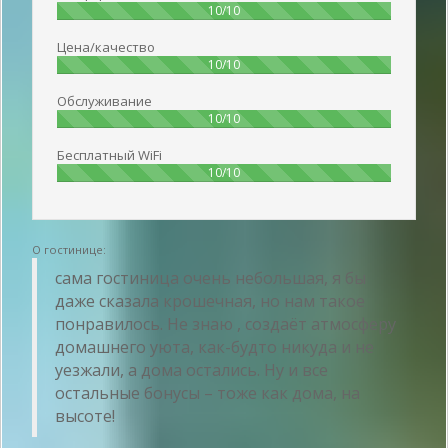
100%
10/10
Цена/качество
100%
10/10
Обслуживание
100%
10/10
Бесплатный WiFi
100%
10/10
О гостинице:
сама гостиница очень небольшая, я бы
даже сказала крошечная, но нам такое
понравилось. Не знаю , создаёт атмосферу
домашнего уюта, как-будто никуда и не
уезжали, а дома остались. Ну и все
остальные бонусы – тоже как дома, на
высоте!