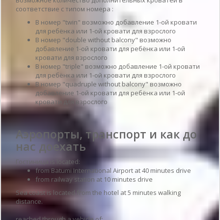
соответствие с типом номера :
В номер "twin" возможно добавление 1-ой кровати
для ребёнка или 1-ой кровати для взрослого
В номер "double without balcony" возможно
добавление 1-ой кровати для ребёнка или 1-ой
кровати для взрослого
В номер "triple" возможно добавление 1-ой кровати
для ребёнка или 1-ой кровати для взрослого
В номер "quadruple without balcony" возможно
добавление 1-ой кровати для ребёнка или 1-ой
кровати для взрослого
Аэропорты, транспорт и как до
нас доехать
Гостиница is located:
from Batumi International Airport at 40 minutes drive
from railway station at 10 minutes drive
Sea coast is located from the hotel at 5 minutes walking
distance.
reached through a vehicle of: