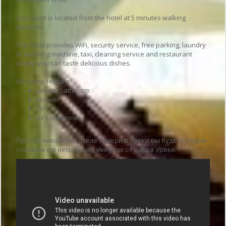
Sea coast is located from the hotel at 5 minutes walking
distance.
The hotel provides WiFi, security service, free parking, laundry
or washing machine, taxi, cleaning service and restaurant
where you can taste delicious dishes.
All rooms feature :
private bathroom
shower
TV
air conditioner
При проживании в отеле Темкри в Уреки вы будете рядом
с пляжем и в нескольких минутах от парка Уреки.