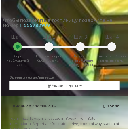
чтобы позвонить в гостиницу позвоните на
номер
555782909
Шаг 1
Шаг 2
Шаг 3
Шаг 4
Выберите
Пошлите запрос
Получите
Завершите бронь
необходимый
бронирования
подтверждение
заплатив аванс
номер
свободных мест
Время заезда/выезда
Укажите даты
Описание гостиницы
15686
Гостиница Темкри is located in Уреки, from Batumi
International Airport at 40 minutes drive, from railway station at
10 minutes drive.