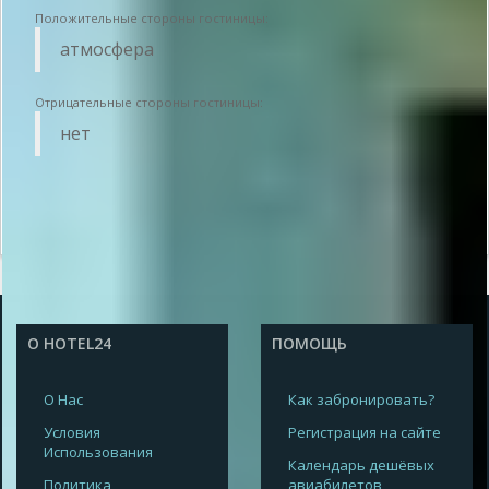
Положительные стороны гостиницы:
атмосфера
Отрицательные стороны гостиницы:
нет
О HOTEL24
ПОМОЩЬ
О Нас
Как забронировать?
Условия
Регистрация на сайте
Использования
Календарь дешёвых
Политика
авиабилетов