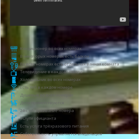
Услуги гостиницы
Кондиционер во всех номерах
В некоторых номерах есть балкон
Во всех номерах есть отдельная ванная комната
Телевидение в каждом номере
Холодильник во всех номерах
Есть Wifi в каждом номере
Душевые во всех номерах
Дети приветствуются
24ч. обслуживание номера
Услуги официанта
Есть услуга трёхразового питания
Собственность управляется владельцем