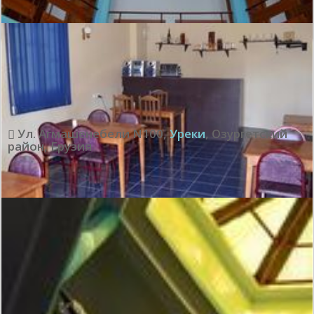
Великолепно:
10
Показать все отзывы
Ул. Агмашенебели N100
,
Уреки
,
Озургетский
район
,
Грузия