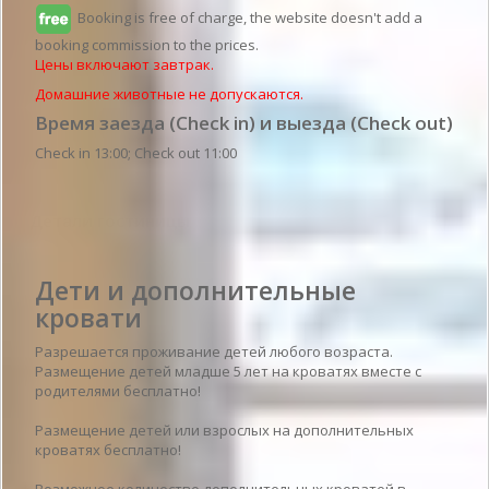
Booking is free of charge, the website doesn't add a
booking commission to the prices.
Цены включают завтрак.
Домашние животные не допускаются.
Время заезда (Check in) и выезда (Check out)
Check in 13:00; Check out 11:00
Детали гостиницы
Дети и дополнительные
кровати
Разрешается проживание детей любого возраста.
Размещение детей младше 5 лет на кроватях вместе с
родителями бесплатно!
Размещение детей или взрослых на дополнительных
кроватях бесплатно!
Возможное количество дополнительных кроватей в