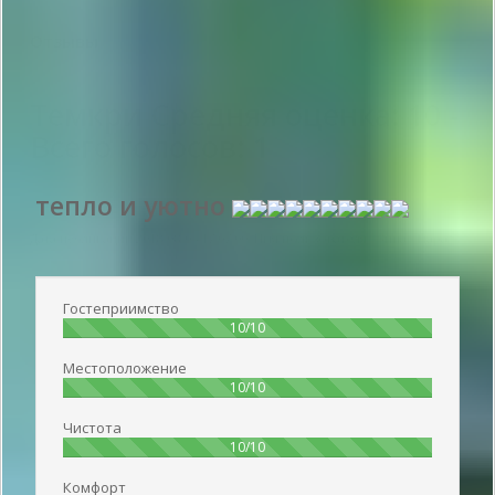
Отзывы
Темкри
Средняя оценка:
10
-
Всего голосов:
1
тепло и уютно
Дата публикации 2018-08-05 17:07:00: Имя пользователя :
Зина - Пара
Гостеприимство
100%
10/10
Местоположение
100%
10/10
Чистота
100%
10/10
Комфорт