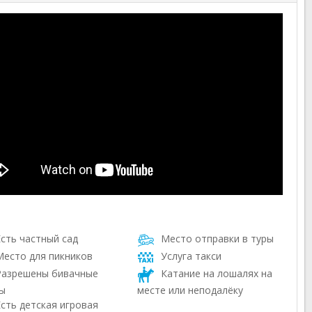
сть частный сад
Место отправки в туры
есто для пикников
Услуга такси
азрешены бивачные
Катание на лошалях на
ы
месте или неподалёку
сть детская игровая