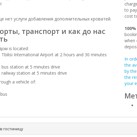
!
charge
to pay
cost t
це нет услуги добавления дополнительных кроватей.
100%
орты, транспорт и как до нас
bookin
ть
when c
deposi
ом is located:
 Tbilisi International Airport at 2 hours and 30 minutes
In ord
the av
 bus station at 5 minutes drive
by the
 railway station at 5 minutes drive
the re
rough a vehicle of:
your e
Мет
-bus
в гостиницу