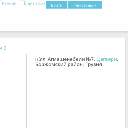
Войти
Регистрация
ны
Ул. Агмашенебели №7
,
Цагвери
,
Боржомский район
,
Грузия