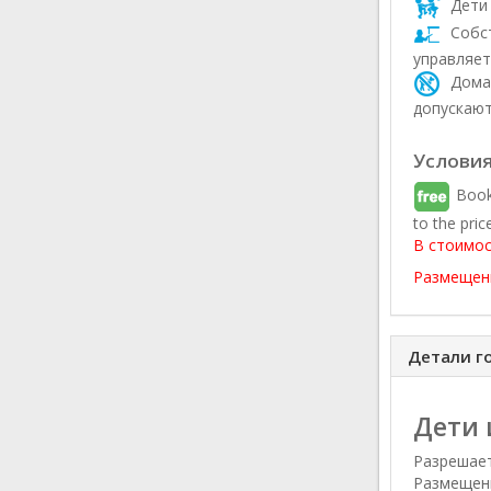
Дети 
Собс
управляет
Дома
допускаю
Условия
Book
to the pric
В стоимос
Размещени
Детали г
Дети 
Разрешает
Размещени