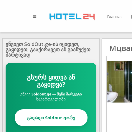
Главная
ეწვიეთ SoldOut.ge-ის იყიდეთ,
Мцван
გაყიდეთ, გააქირავეთ ან გააჩუქეთ
მარტივად.
გსურს ყიდვა ან
გაყიდვა?
ეწვიე
Soldout.ge
— შენი მარკეტი
საქართველოში
გადადი Soldout.ge-ზე