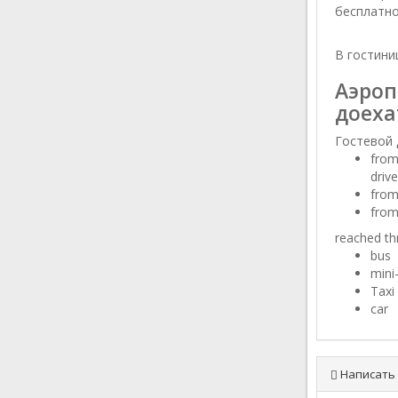
бесплатно
В гостини
Аэроп
доеха
Гостевой д
from
drive
from
from
reached th
bus
mini
Taxi
car
Написать 