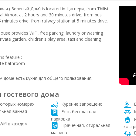
ли ( Зеленый Дом) is located in Цагвери, from Tbilisi
al Airport at 2 hours and 30 minutes drive, from bus
5 minutes drive, from railway station at 5 minutes drive.
ouse provides WiFi, free parking, laundry or washing
ivate garden, children's play area, taxi and cleaning
s feature :
ate bathroom
м доме есть кухня для общего пользования.
и гостевого дома
оторых номерах
Курение запрещено
Е
льная ванная
Есть бесплатная
М
парковка
Р
Wifi в каждом
Прачечная, стиральная
костр
машина
Е