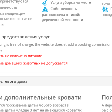
приветствуются
Услуги уборки на месте
зона
твенность
Собственность
П
ся владельцем
расположена в тихой/
поход
шние животные не
деревенской местности
тся
 предоставления услуг
ing is free of charge, the website doesn't add a booking commission
es.
ть не включено питание.
е домашних животных не допускается!
остевого дома
и дополнительные кровати
Пол
ся проживание детей любого возраста!
A depo
е детей младше 3 лет на имеющихся кроватях
paid o