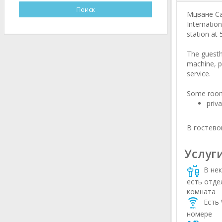
Мцване Сах
Internation
station at 
The guesth
machine, pr
service.
Some room
priv
В гостево
Услуг
В нек
есть отде
комната
Есть 
номере