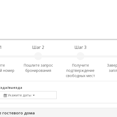
1
Шаг 2
Шаг 3
ите
Пошлите запрос
Получите
Заве
й номер
бронирования
подтверждение
запл
свободных мест
езда/выезда
Укажите даты
 гостевого дома