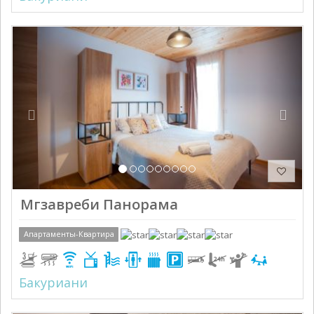
Previous
Next
Мгзавреби Панорама
Апартаменты-Квартира
Бакуриани