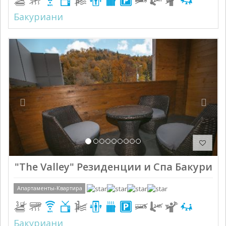
Бакуриани
Previous
Next
"The Valley" Резиденции и Спа Бакуриа
Апартаменты-Квартира
Бакуриани