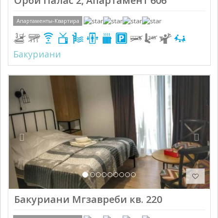
Орби Палас 2, Апартамент 606
Апартаменты-Квартира
Бакуриани
Previous
Next
Бакуриани Мгзавреби кв. 220