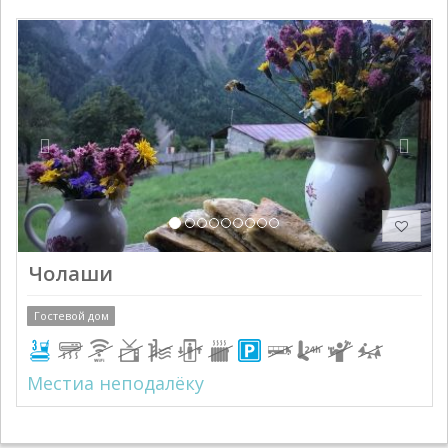
Previous
Next
Чолаши
Гостевой дом
Местиа неподалёку