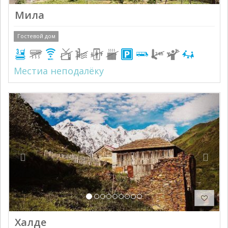
Мила
Гостевой дом
Местиа неподалёку
Previous
Next
Халде