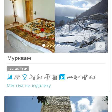
Мурквам
Гостевой дом
Местиа неподалёку
Previous
Next