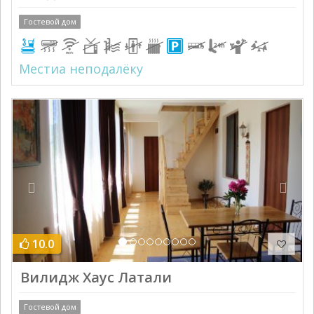
Гостевой дом
Местиа неподалёку
Previous
Next
10.0
Вилидж Хаус Латали
Гостевой дом