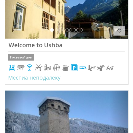
Welcome to Ushba
Гостевой дом
Местиа неподалёку
Previous
Next