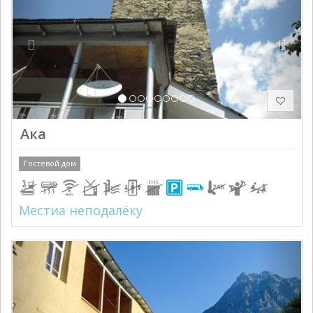
Ака
Гостевой дом
Местиа неподалёку
Previous
Next