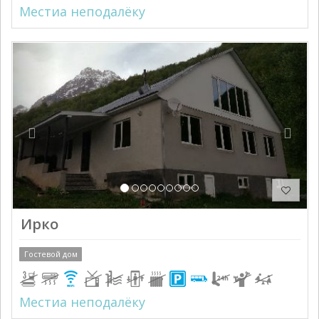
Местиа неподалёку
Previous
Next
Ирко
Гостевой дом
Местиа неподалёку