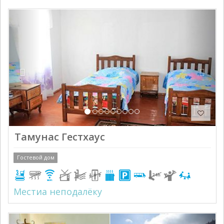
Previous
Next
Тамунас Гестхаус
Гостевой дом
Местиа неподалёку
Previous
Next