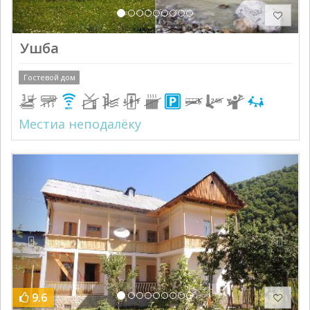
Ушба
Гостевой дом
Местиа неподалёку
Previous
Next
9.6