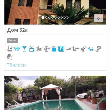
Дом 52а
Вилла
Тбилиси
Previous
Next