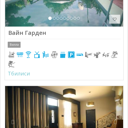
Вайн Гарден
Вилла
Тбилиси
Previous
Next