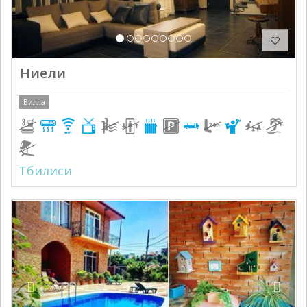
Ниели
Вилла
Тбилиси
Previous
Next