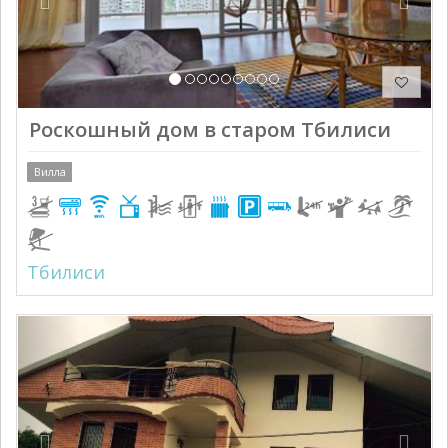
Роскошный дом в старом Тбилиси
Вилла
Тбилиси
Previous
Next