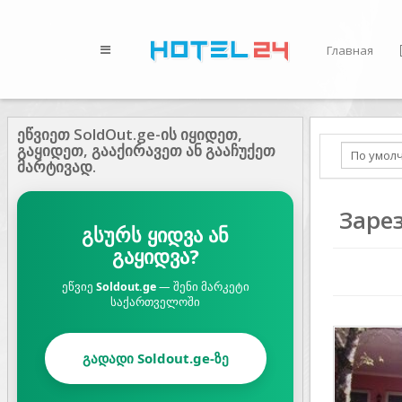
Главная
ეწვიეთ SoldOut.ge-ის იყიდეთ,
გაყიდეთ, გააქირავეთ ან გააჩუქეთ
მარტივად.
Заре
გსურს ყიდვა ან
გაყიდვა?
ეწვიე
Soldout.ge
— შენი მარკეტი
საქართველოში
Prev
გადადი Soldout.ge-ზე