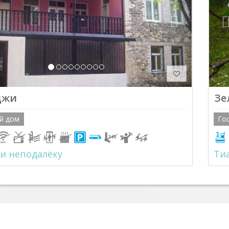
джи
Зе
й дом
Го
и неподалёку
Ти