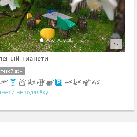
лёный Тианети
стевой дом
анети неподалёку