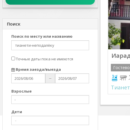
Поиск
Поиск по месту или названию
Иара
Точные даты пока не имеются
Гостево
Время заезда/выезда
--
Тианет
Взрослыe
Дети