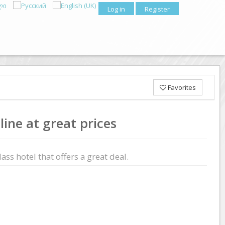
Log in
Register
Favorites
ine at great prices
ass hotel that offers a great deal.