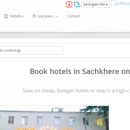
Georgian Gel
Hotels
List your...
Contact
Book hotels in Sachkhere onl
Save on сheap, budget hotels or stay in a high cl
ious
Next