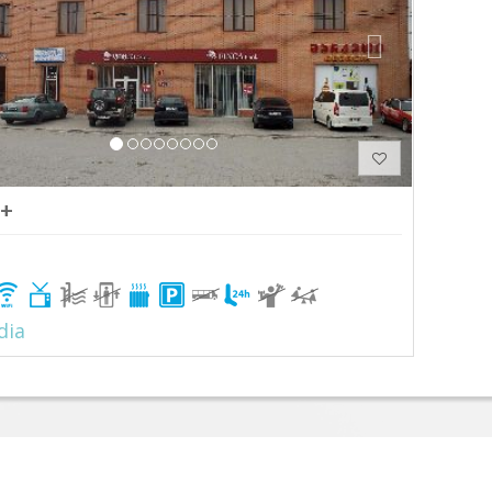
 +
dia