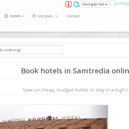
Georgian Gel
Hotels
List your...
Contact
Book hotels in Samtredia onlin
Save on сheap, budget hotels or stay in a high cl
ious
Next