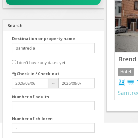
Search
Destination or property name
Brend
I don't have any dates yet
Hotel
Check-in / Check-out
--
Samtre
Number of adults
Number of children