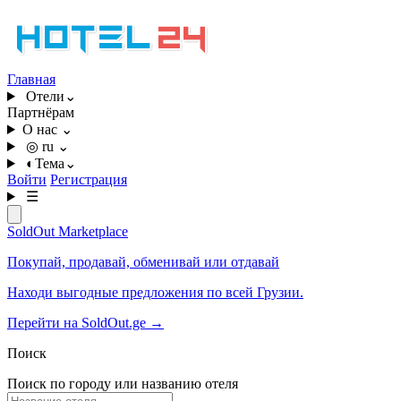
Главная
Отели
⌄
Партнёрам
О нас
⌄
◎
ru
⌄
◐
Тема
⌄
Войти
Регистрация
☰
SoldOut
Marketplace
Покупай, продавай, обменивай или отдавай
Находи выгодные предложения по всей Грузии.
Перейти на SoldOut.ge
→
Поиск
Поиск по городу или названию отеля