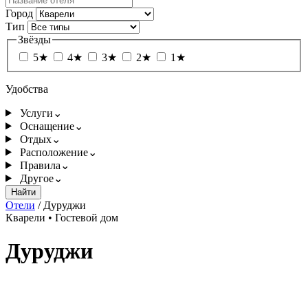
Город
Тип
Звёзды
5★
4★
3★
2★
1★
Удобства
Услуги
⌄
Оснащение
⌄
Отдых
⌄
Расположение
⌄
Правила
⌄
Другое
⌄
Найти
Отели
/
Дуруджи
Кварели
•
Гостевой дом
Дуруджи